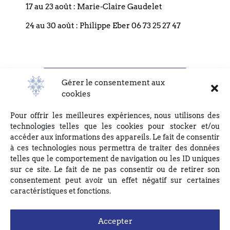
17 au 23 août : Marie-Claire Gaudelet
Réformée du Bouclier, et sont nécessaires afin de traiter vos
demandes. Ces demandes sont uniquement destinées à la bonne
24 au 30 août : Philippe Eber 06 73 25 27 47
gestion, et ne sont en aucun cas transmises à des tiers.
Conformément à la loi informatique et libertés, vous pouvez
exercer votre droit d’accès, d’opposition et de rectification, en
écrivant par courrier à l’adresse suivante : EGLISE REFORMEE
Consulter les éditos précédents
DU BOUCLIER, 4 rue du Bouclier, 67000 STRASBOURG ou en
Gérer le consentement aux
écrivant à eglise(at)lebouclier.fr
cookies
Pour offrir les meilleures expériences, nous utilisons des
Je m'abonne
technologies telles que les cookies pour stocker et/ou
accéder aux informations des appareils. Le fait de consentir
à ces technologies nous permettra de traiter des données
telles que le comportement de navigation ou les ID uniques
sur ce site. Le fait de ne pas consentir ou de retirer son
consentement peut avoir un effet négatif sur certaines
caractéristiques et fonctions.
Accepter