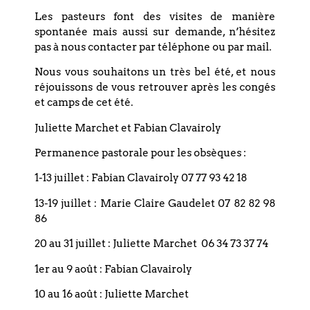
Les pasteurs font des visites de manière
T. +33 (0)3 88 75 77 85
spontanée mais aussi sur demande, n’hésitez
Email : paroisse.bouclier@orange.fr
pas à nous contacter par téléphone ou par mail.
Nous vous souhaitons un très bel été, et nous
réjouissons de vous retrouver après les congés
et camps de cet été.
Restez informé(e), abonnez-vous !
Juliette Marchet et Fabian Clavairoly
Permanence pastorale pour les obsèques :
1-13 juillet : Fabian Clavairoly 07 77 93 42 18
13-19 juillet : Marie Claire Gaudelet 07 82 82 98
86
20 au 31 juillet : Juliette Marchet 06 34 73 37 74
1er au 9 août : Fabian Clavairoly
Les informations recueillies sur nos formulaires sont
10 au 16 août : Juliette Marchet
enregistrées dans un fichier informatisé géré par l'Eglise