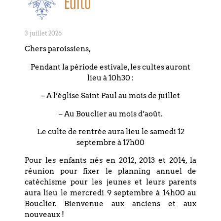
cinéphiles du
Édito
Bouclier
3 juillet 2026
Chers paroissiens,
Pas d'événement actuellement
programmé.
Pendant la période estivale, les cultes auront
lieu à 10h30 :
– A l’église Saint Paul au mois de juillet
– Au Bouclier au mois d’août.
Coordonnées
Le culte de rentrée aura lieu le samedi 12
septembre à 17h00
Pour les enfants nés en 2012, 2013 et 2014, la
Eglise réformée du Bouclier
réunion pour fixer le planning annuel de
4 rue du Bouclier
catéchisme pour les jeunes et leurs parents
aura lieu le mercredi 9 septembre à 14h00 au
67000 STRASBOURG
Bouclier. Bienvenue aux anciens et aux
France
nouveaux !