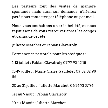
Les pasteurs font des visites de manière
spontanée mais aussi sur demande, n’hésitez
pas à nous contacter par téléphone ou par mail.
Nous vous souhaitons un très bel été, et nous
réjouissons de vous retrouver après les congés
et camps de cet été.
Culte Cantate du 18 juin 2023
Juliette Marchet et Fabian Clavairoly
Permanence pastorale pour les obsèques :
Prédicateur : Fabian Clavairoly Vidéo du Culte
Avec le Choeur et l’Ensemble instrumental
1-13 juillet : Fabian Clavairoly 07 77 93 42 18
du Bouclier  Soprano : Céline Mellon 
13-19 juillet : Marie Claire Gaudelet 07 82 82 98
Ténor : Christian Lorentz
86
20 au 31 juillet : Juliette Marchet 06 34 73 37 74
LIRE LA SUITE »
1er au 9 août : Fabian Clavairoly
18 juin 2023
10 au 16 août : Juliette Marchet