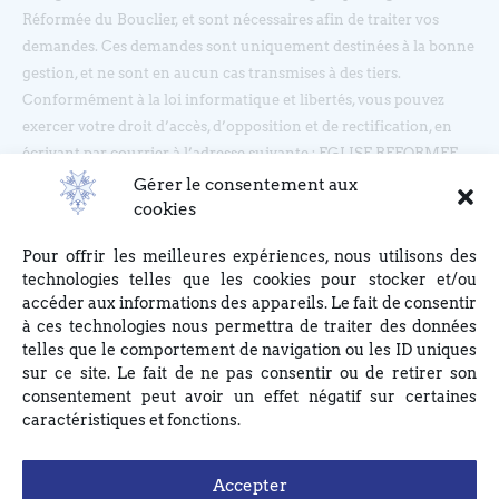
Réformée du Bouclier, et sont nécessaires afin de traiter vos
demandes. Ces demandes sont uniquement destinées à la bonne
gestion, et ne sont en aucun cas transmises à des tiers.
Conformément à la loi informatique et libertés, vous pouvez
exercer votre droit d’accès, d’opposition et de rectification, en
écrivant par courrier à l’adresse suivante : EGLISE REFORMEE
DU BOUCLIER, 4 rue du Bouclier, 67000 STRASBOURG ou en
Gérer le consentement aux
écrivant à eglise(at)lebouclier.fr
cookies
Pour offrir les meilleures expériences, nous utilisons des
Je m'abonne
technologies telles que les cookies pour stocker et/ou
accéder aux informations des appareils. Le fait de consentir
à ces technologies nous permettra de traiter des données
telles que le comportement de navigation ou les ID uniques
sur ce site. Le fait de ne pas consentir ou de retirer son
consentement peut avoir un effet négatif sur certaines
caractéristiques et fonctions.
Accepter