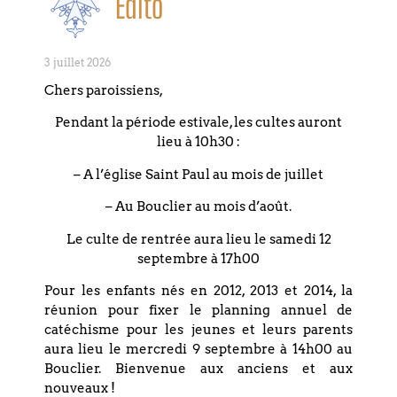
Édito
3 juillet 2026
Formation pour adultes 2023/2024
Chers paroissiens,
Il existe bien des façons d’avancer dans la
Pendant la période estivale, les cultes auront
réflexion sur Dieu, sur le monde, sur nous-
lieu à 10h30 :
mêmes. Ces rencontres s’adressent à toute
– A l’église Saint Paul au mois de juillet
personne en recherche, d’horizons
– Au Bouclier au mois d’août.
LIRE LA SUITE »
Le culte de rentrée aura lieu le samedi 12
septembre à 17h00
22 août 2023
Pour les enfants nés en 2012, 2013 et 2014, la
réunion pour fixer le planning annuel de
catéchisme pour les jeunes et leurs parents
aura lieu le mercredi 9 septembre à 14h00 au
Bouclier. Bienvenue aux anciens et aux
nouveaux !