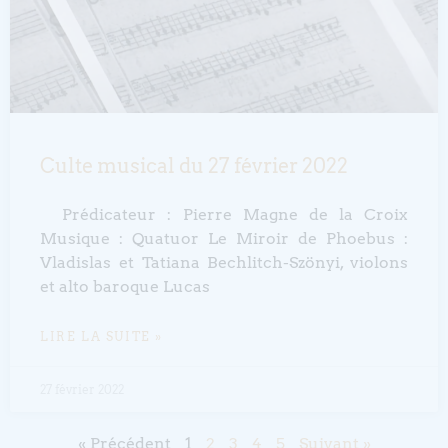
Culte musical du 27 février 2022
Prédicateur : Pierre Magne de la Croix
Musique : Quatuor Le Miroir de Phoebus :
Vladislas et Tatiana Bechlitch-Szönyi, violons
et alto baroque Lucas
LIRE LA SUITE »
27 février 2022
« Précédent
1
2
3
4
5
Suivant »