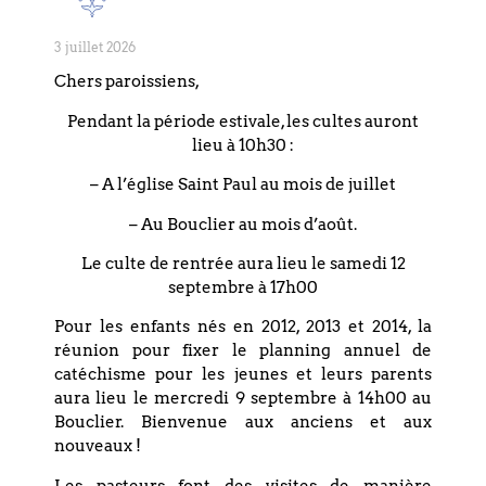
visiteurs
3 juillet 2026
Pas d'événement actuellement
Chers paroissiens,
programmé.
Pendant la période estivale, les cultes auront
lieu à 10h30 :
– A l’église Saint Paul au mois de juillet
– Au Bouclier au mois d’août.
Coordonnées
Le culte de rentrée aura lieu le samedi 12
septembre à 17h00
Eglise réformée du Bouclier
Pour les enfants nés en 2012, 2013 et 2014, la
4 rue du Bouclier
réunion pour fixer le planning annuel de
67000 STRASBOURG
catéchisme pour les jeunes et leurs parents
aura lieu le mercredi 9 septembre à 14h00 au
France
Bouclier. Bienvenue aux anciens et aux
nouveaux !
T. +33 (0)3 88 75 77 85
Les pasteurs font des visites de manière