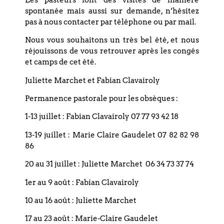
Email : paroisse.bouclier@orange.fr
spontanée mais aussi sur demande, n’hésitez
pas à nous contacter par téléphone ou par mail.
Nous vous souhaitons un très bel été, et nous
réjouissons de vous retrouver après les congés
et camps de cet été.
Restez informé(e), abonnez-vous !
Juliette Marchet et Fabian Clavairoly
Permanence pastorale pour les obsèques :
1-13 juillet : Fabian Clavairoly 07 77 93 42 18
13-19 juillet : Marie Claire Gaudelet 07 82 82 98
86
20 au 31 juillet : Juliette Marchet 06 34 73 37 74
1er au 9 août : Fabian Clavairoly
Les informations recueillies sur nos formulaires sont
enregistrées dans un fichier informatisé géré par l'Eglise
10 au 16 août : Juliette Marchet
Réformée du Bouclier, et sont nécessaires afin de traiter vos
17 au 23 août : Marie-Claire Gaudelet
demandes. Ces demandes sont uniquement destinées à la bonne