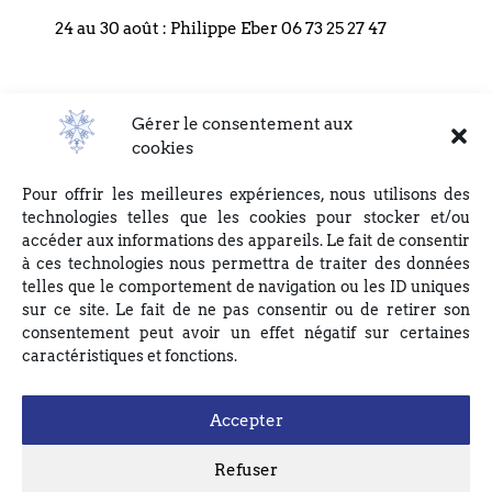
gestion, et ne sont en aucun cas transmises à des tiers.
24 au 30 août : Philippe Eber 06 73 25 27 47
Conformément à la loi informatique et libertés, vous pouvez
exercer votre droit d’accès, d’opposition et de rectification, en
écrivant par courrier à l’adresse suivante : EGLISE REFORMEE
DU BOUCLIER, 4 rue du Bouclier, 67000 STRASBOURG ou en
Gérer le consentement aux
Consulter les éditos précédents
écrivant à eglise(at)lebouclier.fr
cookies
Pour offrir les meilleures expériences, nous utilisons des
Je m'abonne
technologies telles que les cookies pour stocker et/ou
accéder aux informations des appareils. Le fait de consentir
à ces technologies nous permettra de traiter des données
telles que le comportement de navigation ou les ID uniques
sur ce site. Le fait de ne pas consentir ou de retirer son
consentement peut avoir un effet négatif sur certaines
caractéristiques et fonctions.
Accepter
Refuser