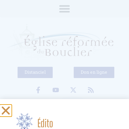
Distanciel
Don en ligne
Groupe des
Édito