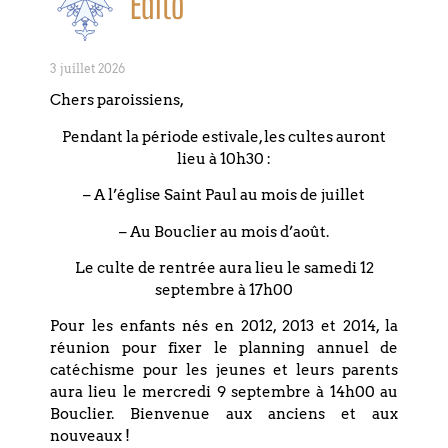
Édito
Bouclier - Strasbourg
3 juillet 2026
EN SAVOIR PLUS
Chers paroissiens,
Pendant la période estivale, les cultes auront
lieu à 10h30 :
13
– A l’église Saint Paul au mois de juillet
DÉCEMBRE
– Au Bouclier au mois d’août.
DIMANCHE
Le culte de rentrée aura lieu le samedi 12
septembre à 17h00
RENCONTRE DIMANCHE EN
FÊTE
Pour les enfants nés en 2012, 2013 et 2014, la
réunion pour fixer le planning annuel de
Paroisse du Bouclier | 4 rue du
catéchisme pour les jeunes et leurs parents
Bouclier - Strasbourg
aura lieu le mercredi 9 septembre à 14h00 au
Bouclier. Bienvenue aux anciens et aux
nouveaux !