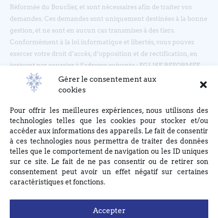
Réformée du Bouclier, et sont nécessaires afin de traiter vos
demandes. Ces demandes sont uniquement destinées à la bonne
gestion, et ne sont en aucun cas transmises à des tiers.
Conformément à la loi informatique et libertés, vous pouvez
exercer votre droit d’accès, d’opposition et de rectification, en
écrivant par courrier à l’adresse suivante : EGLISE REFORMEE
DU BOUCLIER, 4 rue du Bouclier, 67000 STRASBOURG ou en
Gérer le consentement aux
écrivant à eglise(at)lebouclier.fr
cookies
Pour offrir les meilleures expériences, nous utilisons des
Je m'abonne
technologies telles que les cookies pour stocker et/ou
accéder aux informations des appareils. Le fait de consentir
à ces technologies nous permettra de traiter des données
telles que le comportement de navigation ou les ID uniques
sur ce site. Le fait de ne pas consentir ou de retirer son
consentement peut avoir un effet négatif sur certaines
caractéristiques et fonctions.
Accepter