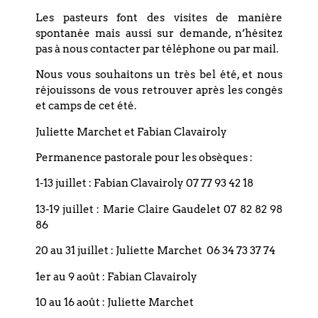
EN SAVOIR PLUS
Les pasteurs font des visites de manière
spontanée mais aussi sur demande, n’hésitez
pas à nous contacter par téléphone ou par mail.
Nous vous souhaitons un très bel été, et nous
JANVIER 2027
réjouissons de vous retrouver après les congés
et camps de cet été.
Juliette Marchet et Fabian Clavairoly
Permanence pastorale pour les obsèques :
1-13 juillet : Fabian Clavairoly 07 77 93 42 18
16
JANVIER
13-19 juillet : Marie Claire Gaudelet 07 82 82 98
86
SAMEDI
20 au 31 juillet : Juliette Marchet 06 34 73 37 74
GOÛTER LA BIBLE
1er au 9 août : Fabian Clavairoly
Paroisse du Bouclier | 4 rue du
10 au 16 août : Juliette Marchet
Bouclier - Strasbourg