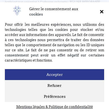
écrivant par courrier à l’adresse suivante : EGLISE REFORMEE
DU BOUCLIER, 4 rue du Bouclier, 67000 STRASBOURG ou en
Gérer le consentement aux
écrivant à eglise(at)lebouclier.fr
cookies
Pour offrir les meilleures expériences, nous utilisons des
Je m'abonne
technologies telles que les cookies pour stocker et/ou
accéder aux informations des appareils. Le fait de consentir
à ces technologies nous permettra de traiter des données
telles que le comportement de navigation ou les ID uniques
sur ce site. Le fait de ne pas consentir ou de retirer son
consentement peut avoir un effet négatif sur certaines
caractéristiques et fonctions.
Accepter
Refuser
Préférences
Mentions légales & Politique de confidentialité