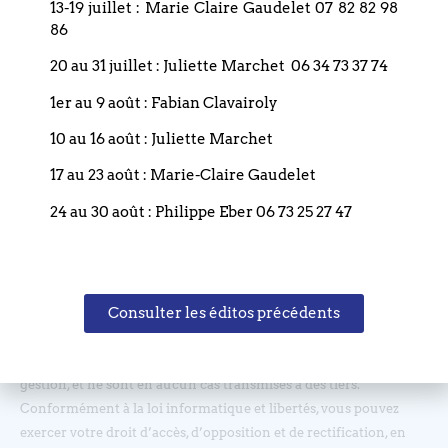
13-19 juillet : Marie Claire Gaudelet 07 82 82 98
86
Restez informé(e), abonnez-vous !
20 au 31 juillet : Juliette Marchet 06 34 73 37 74
1er au 9 août : Fabian Clavairoly
10 au 16 août : Juliette Marchet
17 au 23 août : Marie-Claire Gaudelet
24 au 30 août : Philippe Eber 06 73 25 27 47
Les informations recueillies sur nos formulaires sont
Consulter les éditos précédents
enregistrées dans un fichier informatisé géré par l'Eglise
Réformée du Bouclier, et sont nécessaires afin de traiter vos
demandes. Ces demandes sont uniquement destinées à la bonne
gestion, et ne sont en aucun cas transmises à des tiers.
Conformément à la loi informatique et libertés, vous pouvez
exercer votre droit d’accès, d’opposition et de rectification, en