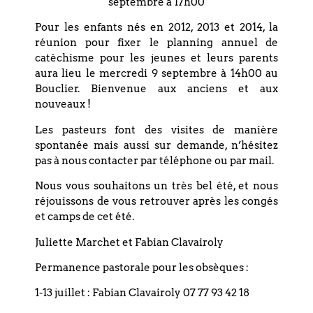
septembre à 17h00
Pour les enfants nés en 2012, 2013 et 2014, la
réunion pour fixer le planning annuel de
catéchisme pour les jeunes et leurs parents
aura lieu le mercredi 9 septembre à 14h00 au
Bouclier. Bienvenue aux anciens et aux
Coordonnées
nouveaux !
Les pasteurs font des visites de manière
Eglise réformée du Bouclier
spontanée mais aussi sur demande, n’hésitez
pas à nous contacter par téléphone ou par mail.
4 rue du Bouclier
Nous vous souhaitons un très bel été, et nous
67000 STRASBOURG
réjouissons de vous retrouver après les congés
France
et camps de cet été.
Juliette Marchet et Fabian Clavairoly
T. +33 (0)3 88 75 77 85
Permanence pastorale pour les obsèques :
Email : paroisse.bouclier@orange.fr
1-13 juillet : Fabian Clavairoly 07 77 93 42 18