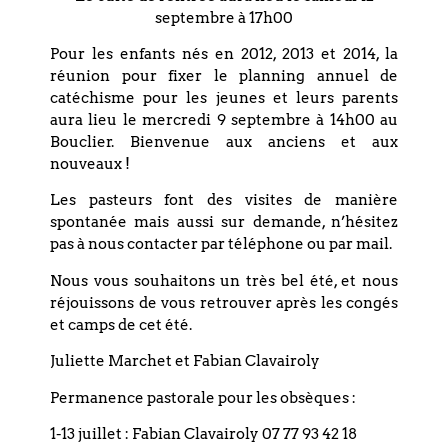
septembre à 17h00
Dietrich Bonhoeffer, théologien protestant allemand
Pour les enfants nés en 2012, 2013 et 2014, la
réunion pour fixer le planning annuel de
catéchisme pour les jeunes et leurs parents
aura lieu le mercredi 9 septembre à 14h00 au
Bouclier. Bienvenue aux anciens et aux
nouveaux !
Coordonnées
Les pasteurs font des visites de manière
spontanée mais aussi sur demande, n’hésitez
Eglise réformée du Bouclier
pas à nous contacter par téléphone ou par mail.
4 rue du Bouclier
Nous vous souhaitons un très bel été, et nous
67000 STRASBOURG
réjouissons de vous retrouver après les congés
et camps de cet été.
France
Juliette Marchet et Fabian Clavairoly
T. +33 (0)3 88 75 77 85
Permanence pastorale pour les obsèques :
Email : paroisse.bouclier@orange.fr
1-13 juillet : Fabian Clavairoly 07 77 93 42 18