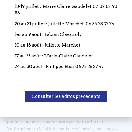
13-19 juillet : Marie Claire Gaudelet 07 82 82 98
86
20 au 31 juillet : Juliette Marchet 06 34 73 37 74
Restez informé(e), abonnez-vous !
1er au 9 août : Fabian Clavairoly
10 au 16 août : Juliette Marchet
17 au 23 août : Marie-Claire Gaudelet
24 au 30 août : Philippe Eber 06 73 25 27 47
Les informations recueillies sur nos formulaires sont
Consulter les éditos précédents
enregistrées dans un fichier informatisé géré par l'Eglise
Réformée du Bouclier, et sont nécessaires afin de traiter vos
demandes. Ces demandes sont uniquement destinées à la bonne
gestion, et ne sont en aucun cas transmises à des tiers.
Conformément à la loi informatique et libertés, vous pouvez