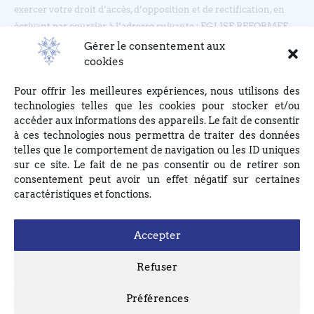
exercer votre droit d’accès, d’opposition et de rectification, en
écrivant par courrier à l’adresse suivante : EGLISE REFORMEE
DU BOUCLIER, 4 rue du Bouclier, 67000 STRASBOURG ou en
Gérer le consentement aux
écrivant à eglise(at)lebouclier.fr
cookies
Pour offrir les meilleures expériences, nous utilisons des
Je m'abonne
technologies telles que les cookies pour stocker et/ou
accéder aux informations des appareils. Le fait de consentir
à ces technologies nous permettra de traiter des données
telles que le comportement de navigation ou les ID uniques
sur ce site. Le fait de ne pas consentir ou de retirer son
consentement peut avoir un effet négatif sur certaines
caractéristiques et fonctions.
Accepter
Refuser
Préférences