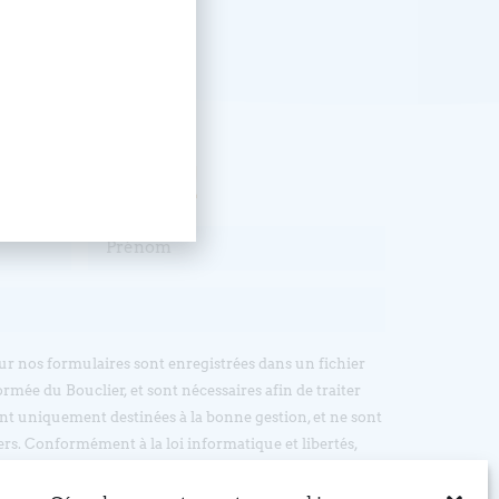
, abonnez-vous !
sur nos formulaires sont enregistrées dans un fichier
ormée du Bouclier, et sont nécessaires afin de traiter
t uniquement destinées à la bonne gestion, et ne sont
ers. Conformément à la loi informatique et libertés,
’accès, d’opposition et de rectification, en écrivant par
: EGLISE REFORMEE DU BOUCLIER, 4 rue du Bouclier,