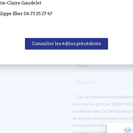
arie-Claire Gaudelet
ilippe Eber 06 73 25 27 47
Consulter les éditos précédents
Restez informé(e)
Les informations recueillies 
informatisé géré par l'Eglise Réf
vos demandes. Ces demandes son
en aucun cas transmises à des ti
vous pouvez exercer votre droit d
courrier à l’adresse suivante 