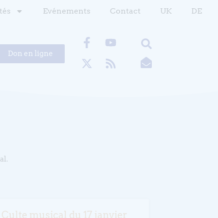
tés
Evénements
Contact
UK
DE
Don en ligne
al.
Culte musical du 17 janvier