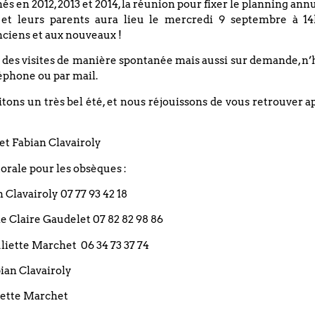
nés en 2012, 2013 et 2014, la réunion pour fixer le planning an
 et leurs parents aura lieu le mercredi 9 septembre à 14
Avec le département de musique
ciens et aux nouveaux !
ancienne du conservatoire de
rAej-
Strasbourg 10h30 culte cantate
 des visites de manière spontanée mais aussi sur demande, n’
11h30 récital musical des oeuvres
éphone ou par mail.
de notre patrimoine musical du
ons un très bel été, et nous réjouissons de vous retrouver a
XVIIIe siècle
LIRE LA SUITE »
et Fabian Clavairoly
rale pour les obsèques :
2 décembre 2019
an Clavairoly 07 77 93 42 18
« Précédent
1
2
3
4
Suivant »
rie Claire Gaudelet 07 82 82 98 86
 Juliette Marchet 06 34 73 37 74
bian Clavairoly
liette Marchet