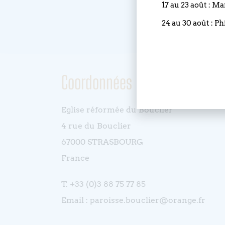
17 au 23 août : M
24 au 30 août : Ph
Coordonnées
Eglise réformée du Bouclier
4 rue du Bouclier
67000 STRASBOURG
France
T. +33 (0)3 88 75 77 85
Email : paroisse.bouclier@orange.fr