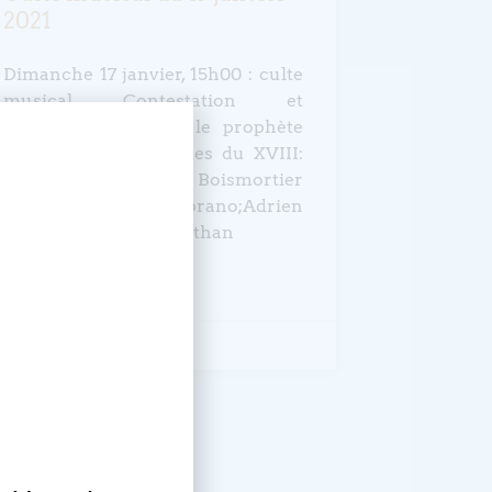
2021
Dimanche 17 janvier, 15h00 : culte
musical Contestation et
encouragement par le prophète
EsaïeŒuvres françaises du XVIII:
Couperin, Berceau, Boismortier
Séverine Wiot, soprano;Adrien
Wiot, violoncelle;Jonathan
LIRE LA SUITE »
17 janvier 2021