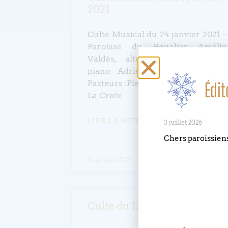
2021
Culte Musical du 24 janvier 2021 –
Paroisse du Bouclier Amélie
Valdès, altoHélène Herzberger,
piano Adrien Wiot, violoncelle
Pasteurs :Pierre et Petra Magne de
Édit
La Croix
LIRE LA SUITE »
3 juillet 2026
Chers paroissien
24 janvier 2021
Culte du 17 janvier 2021