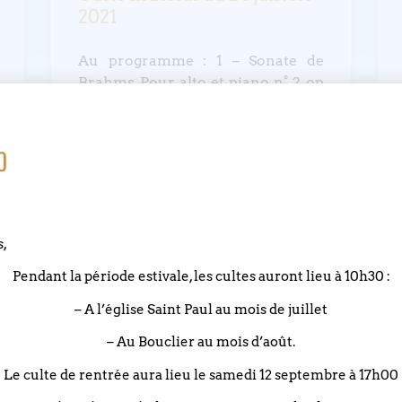
2021
Au programme : 1 – Sonate de
Brahms Pour alto et piano n° 2 op
120 n° 2 2 – Chostakovitch sonate
pour alto et
o
LIRE LA SUITE »
s,
Pendant la période estivale, les cultes auront lieu à 10h30 :
19 janvier 2021
– A l’église Saint Paul au mois de juillet
– Au Bouclier au mois d’août.
Culte Cantate avec les
Le culte de rentrée aura lieu le samedi 12 septembre à 17h00
élèves du conservatoire