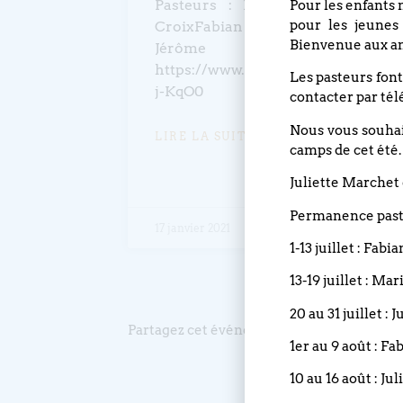
Pasteurs : Pierre Magne de la
Pour les enfants 
pour les jeunes
CroixFabian Clavairoly Piano :
Bienvenue aux an
Jérôme Mondésert
https://www.youtube.com/embed/
Les pasteurs font
j-KqO0
contacter par tél
Nous vous souhait
LIRE LA SUITE »
camps de cet été.
Juliette Marchet 
Permanence pasto
17 janvier 2021
1-13 juillet : Fabi
13-19 juillet : Ma
20 au 31 juillet :
Partagez cet événement
1er au 9 août : Fa
10 au 16 août : Ju