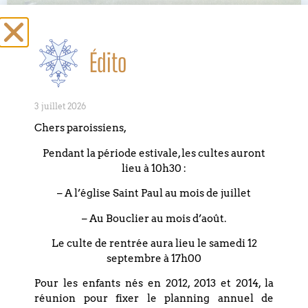
Édito
Randonnées à LA BRESSE du 28 juin
au 30 juin 2024
3 juillet 2026
LIRE LA SUITE »
Chers paroissiens,
Pendant la période estivale, les cultes auront
10 mai 2023
lieu à 10h30 :
– A l’église Saint Paul au mois de juillet
– Au Bouclier au mois d’août.
Concert de l’Ensemble K
Le culte de rentrée aura lieu le samedi 12
Autour de la musique française et de la poésie
septembre à 17h00
Œuvres de Chausson, Debussy, Renié..
Pour les enfants nés en 2012, 2013 et 2014, la
Nathanaël, récitant Elodie Haas, violon Marie
réunion pour fixer le planning annuel de