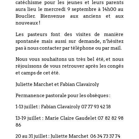
Viard, violoncelle Pauline Haas, harpe
catéchisme pour les jeunes et leurs parents
aura lieu le mercredi 9 septembre à 14h00 au
LIRE LA SUITE »
Bouclier. Bienvenue aux anciens et aux
nouveaux !
3 mai 2023
Les pasteurs font des visites de manière
spontanée mais aussi sur demande, n’hésitez
pas à nous contacter par téléphone ou par mail.
Culte du Vendredi Saint 7 avril 2023
Nous vous souhaitons un très bel été, et nous
réjouissons de vous retrouver après les congés
avec la participation de Françoise
et camps de cet été.
Kubler (Soprano)
Juliette Marchet et Fabian Clavairoly
Françoise Kubler se produira en solo au
Permanence pastorale pour les obsèques :
cours du culte du Vendredi Saint l’église du
Bouclier, le 7 avril, à 10h30. Elle interprétera
1-13 juillet : Fabian Clavairoly 07 77 93 42 18
les chants sacrés de
13-19 juillet : Marie Claire Gaudelet 07 82 82 98
86
LIRE LA SUITE »
20 au 31 juillet : Juliette Marchet 06 34 73 37 74