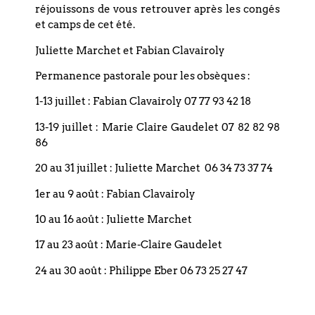
méfiance vis-à-vis du rite n’est pas une des causes de la
réjouissons de vous retrouver après les congés
difficulté des protestants à transmettre leur foi à leurs
et camps de cet été.
enfants…
Juliette Marchet et Fabian Clavairoly
Pasteur Fabian Clavairoly
Permanence pastorale pour les obsèques :
1-13 juillet : Fabian Clavairoly 07 77 93 42 18
Partagez cet édito
13-19 juillet : Marie Claire Gaudelet 07 82 82 98
86
20 au 31 juillet : Juliette Marchet 06 34 73 37 74
Publié le
15 octobre 2025
1er au 9 août : Fabian Clavairoly
10 au 16 août : Juliette Marchet
PRÉCÉDENT
SUIVANT
Dure fraternité
« Persévérez dans votre témoignage » (Hébreux 12)
17 au 23 août : Marie-Claire Gaudelet
24 au 30 août : Philippe Eber 06 73 25 27 47