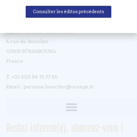
Coordonnées
Consulter les éditos précédents
Eglise réformée du Bouclier
4 rue du Bouclier
67000 STRASBOURG
France
T. +33 (0)3 88 75 77 85
Email : paroisse.bouclier@orange.fr
Restez informé(e), abonnez-vous !