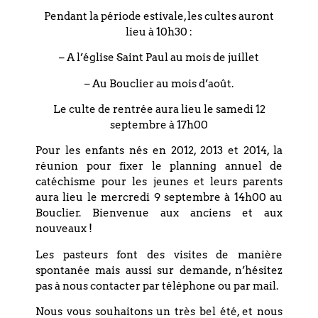
communauté, la famille, les amis, juifs et non-juifs.
Pendant la période estivale, les cultes auront
Une des richesses du judaïsme tient à sa façon de ritualiser
lieu à 10h30 :
les grands points de la foi. Les juifs ne font pas que méditer
sur la précarité de la vie et la présence bienfaisante de
– A l’église Saint Paul au mois de juillet
Dieu, ils l’interprètent, le vivent de manière incarnée en
– Au Bouclier au mois d’août.
faisant l’expérience de la cabane.
Le culte de rentrée aura lieu le samedi 12
Cela nous rappelle qu’en français, c’est le même mot qui
septembre à 17h00
évoque à la fois notre perception des choses, la manière
dont nous en prenons conscience, et leur signification :
Pour les enfants nés en 2012, 2013 et 2014, la
c’est ce que nous percevons avec nos sens qui fait sens
réunion pour fixer le planning annuel de
pour nous.
catéchisme pour les jeunes et leurs parents
aura lieu le mercredi 9 septembre à 14h00 au
La fête de
Souccot
est un rite au sens le plus noble du
Bouclier. Bienvenue aux anciens et aux
terme, une façon de donner du sens à un événement à
nouveaux !
l’aide d’un support matériel, à habiter ce qu’il croit au sens
premier du terme.
Les pasteurs font des visites de manière
spontanée mais aussi sur demande, n’hésitez
Dans le protestantisme on se méfie du rite qui est toujours
pas à nous contacter par téléphone ou par mail.
soupçonné de devenir un geste sans contenu, et donc une
superstition. On peut cependant se demander si la
Nous vous souhaitons un très bel été, et nous