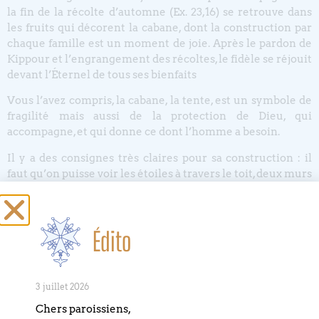
la fin de la récolte d’automne (Ex. 23,16) se retrouve dans
les fruits qui décorent la cabane, dont la construction par
chaque famille est un moment de joie. Après le pardon de
Kippour et l’engrangement des récoltes, le fidèle se réjouit
devant l’Éternel de tous ses bienfaits
Vous l’avez compris, la cabane, la tente, est un symbole de
fragilité mais aussi de la protection de Dieu, qui
accompagne, et qui donne ce dont l’homme a besoin.
Il y a des consignes très claires pour sa construction : il
faut qu’on puisse voir les étoiles à travers le toit, deux murs
pleins, et le commencement d’un troisième qui selon les
commentaires dessine ainsi un bras qui enlace et qui est
interprété comme une manifestation de la tendresse
Édito
divine.
C’est que davantage que la demeure permanente, la
3 juillet 2026
soucca
est ouverte ! Elle possède des murs mais pas de
porte d’entrée, afin de pouvoir accueillir les membres de la
Chers paroissiens,