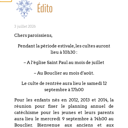
Il y a
Édito
aujourd’hui de
très
nombreuses
manières de
3 juillet 2026
faire couple et
Chers paroissiens,
de porter à
deux un projet
Pendant la période estivale, les cultes auront
de vie commun
lieu à 10h30 :
qui pourrait
– A l’église Saint Paul au mois de juillet
faire l’objet
d’une
– Au Bouclier au mois d’août.
bénédiction.
Dans notre
Le culte de rentrée aura lieu le samedi 12
paroisse, nous
septembre à 17h00
sommes riches
Pour les enfants nés en 2012, 2013 et 2014, la
de l’expérience
réunion pour fixer le planning annuel de
de vie de
catéchisme pour les jeunes et leurs parents
nombreux
aura lieu le mercredi 9 septembre à 14h00 au
couples et de
Bouclier. Bienvenue aux anciens et aux
leurs projets et