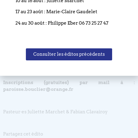
10 au 16 août : Juliette Marchet
Nous partagerons le repas de midi après le culte du matin
17 au 23 août : Marie-Claire Gaudelet
pour celles et ceux qui le souhaitent, plusieurs personnes
viendront avec leur enfant donc un accueil sera organisé
24 au 30 août : Philippe Eber 06 73 25 27 47
dans la pièce voisine (il faudra juste nous le signaler).
Date : dimanche 14 juin 2026
Repas ensemble à 12h00
Consulter les éditos précédents
Rencontre à partir de 14h00 à 18h30
Lieu : paroisse du Bouclier
Inscriptions (gratuites) par mail à :
paroisse.bouclier@orange.fr
Pasteur·es Juliette Marchet & Fabian Clavairoy
Partagez cet édito