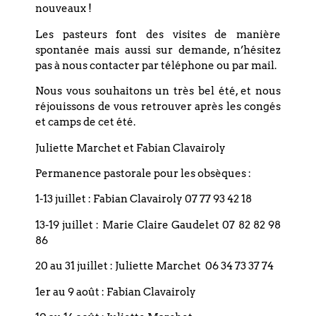
nouveaux !
engagements en commun qui rejoignent parfois la vie du
Bouclier.
Les pasteurs font des visites de manière
spontanée mais aussi sur demande, n’hésitez
C’est donc avec joie que nous vous invitons toutes et
pas à nous contacter par téléphone ou par mail.
tous à notre demi-journée de réflexion « Couple et
conjugalité » le dimanche 14 juin prochain entre 14h00
Nous vous souhaitons un très bel été, et nous
et 18h30.
réjouissons de vous retrouver après les congés
et camps de cet été.
Ouverte à tous et à chacune et chacun en particulier, cette
rencontre est avant tout un temps de partage qui regroupe
Juliette Marchet et Fabian Clavairoly
non seulement les personnes qui préparent leur mariage
mais aussi celles qui sont déjà passées par-là les années
Permanence pastorale pour les obsèques :
précédentes, ou encore celles qui après une rupture, se
1-13 juillet : Fabian Clavairoly 07 77 93 42 18
posent des questions.
13-19 juillet : Marie Claire Gaudelet 07 82 82 98
Alors, que vous veniez seul·e ou en couple, quel que soit
86
votre âge, votre vécu ou votre orientation sexuelle, votre
profil et votre histoire sont précieux. Si cette démarche
20 au 31 juillet : Juliette Marchet 06 34 73 37 74
vous parle, sentez-vous libre de participer à ce temps de
cheminement entre témoignage et formation
1er au 9 août : Fabian Clavairoly
théologique.