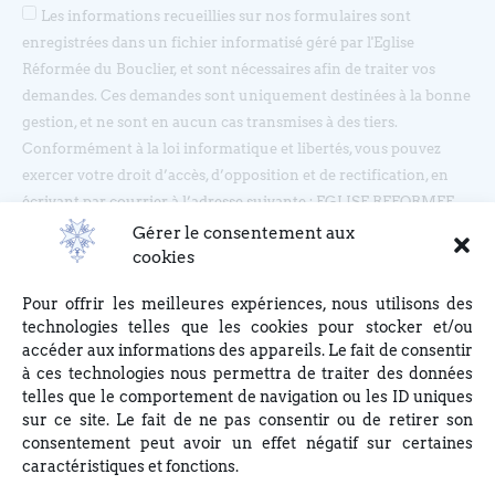
Les informations recueillies sur nos formulaires sont
enregistrées dans un fichier informatisé géré par l'Eglise
Réformée du Bouclier, et sont nécessaires afin de traiter vos
demandes. Ces demandes sont uniquement destinées à la bonne
gestion, et ne sont en aucun cas transmises à des tiers.
Conformément à la loi informatique et libertés, vous pouvez
exercer votre droit d’accès, d’opposition et de rectification, en
écrivant par courrier à l’adresse suivante : EGLISE REFORMEE
DU BOUCLIER, 4 rue du Bouclier, 67000 STRASBOURG ou en
Gérer le consentement aux
écrivant à eglise(at)lebouclier.fr
cookies
Pour offrir les meilleures expériences, nous utilisons des
Je m'abonne
technologies telles que les cookies pour stocker et/ou
accéder aux informations des appareils. Le fait de consentir
à ces technologies nous permettra de traiter des données
telles que le comportement de navigation ou les ID uniques
sur ce site. Le fait de ne pas consentir ou de retirer son
consentement peut avoir un effet négatif sur certaines
caractéristiques et fonctions.