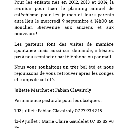
Pour les enfants nés en 2012, 2013 et 2014, la
réunion pour fixer le planning annuel de
Comment voter :
https://www.lebouclier.fr/elections-des-
catéchisme pour les jeunes et leurs parents
conseillers-presbyteraux-fevrier-2024/
aura lieu le mercredi 9 septembre à 14h00 au
A noter
Bouclier. Bienvenue aux anciens et aux
nouveaux !
Samedi 13 à 16h30
: Culte des tout-petits sur le thème
« Jalousie et fratrie »
Les pasteurs font des visites de manière
spontanée mais aussi sur demande, n’hésitez
Dimanche 14
à 10h30
: Culte commun aux paroisses de
pas à nous contacter par téléphone ou par mail.
Strasbourg centre à l’église Saint-Paul (à côté du Palais
universitaire)
Nous vous souhaitons un très bel été, et nous
réjouissons de vous retrouver après les congés
Dimanche 14
à 10h30
: Dimanche en Fête (Rdv sur le
et camps de cet été.
parvis de l’église Saint-Paul)
Juliette Marchet et Fabian Clavairoly
Pas de culte au Bouclier
Permanence pastorale pour les obsèques :
Dimanche 21
: Semaine de l’unité des chrétiens au
Bouclier
1-13 juillet : Fabian Clavairoly 07 77 93 42 18
9h00-10h00 : Intervention de Michel Deneken,
13-19 juillet : Marie Claire Gaudelet 07 82 82 98
théologien catholique : « Quel avenir pour
86