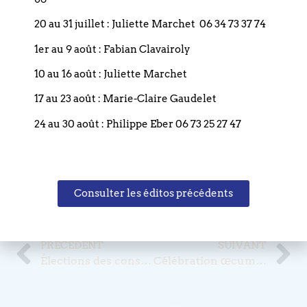
l’œcuménisme ? »
20 au 31 juillet : Juliette Marchet 06 34 73 37 74
10h30 : Célébration œcuménique avec la
participation de Michel Deneken et du pasteur
1er au 9 août : Fabian Clavairoly
Fabian Clavairoly
10 au 16 août : Juliette Marchet
17 au 23 août : Marie-Claire Gaudelet
24 au 30 août : Philippe Eber 06 73 25 27 47
Partagez cet édito
Consulter les éditos précédents
Publié le
12 janvier 2024
PRÉCÉDENT
SUIVANT
Élections des conseillers presbytéraux dimanche 4 février 2024
Célébration œcuménique avec Michel Deneken