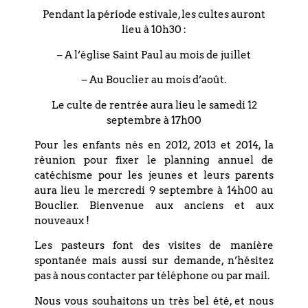
Pendant la période estivale, les cultes auront
Ce culte fera également écho aux Béatitudes, dans
lieu à 10h30 :
l’évangile de Matthieu au chapitre 5. On y entend cette
parole de Jésus :
« Heureux ceux qui font œuvre de paix »
.
– A l’église Saint Paul au mois de juillet
Elle résonne tout particulièrement lorsque je pense à
celles et ceux qui, aujourd’hui, s’engagent dans nos Églises
– Au Bouclier au mois d’août.
pour lutter contre ces violences. En tant que
Le culte de rentrée aura lieu le samedi 12
prédicateur·ices, nous pouvons être tenté·es de maintenir
septembre à 17h00
les Écritures à distance, dans une forme d’abstraction. Mais
cela devient impossible lorsque des personnes bien
Pour les enfants nés en 2012, 2013 et 2014, la
réelles souffrent. Je dis cela non pas en tant que « militante
réunion pour fixer le planning annuel de
», mais simplement comme quelqu’un qui essaie de
catéchisme pour les jeunes et leurs parents
prendre Jésus au sérieux. Car Jésus dit encore :
« Heureux
aura lieu le mercredi 9 septembre à 14h00 au
les artisans de paix, car ils seront appelés fils de Dieu ».
Bouclier. Bienvenue aux anciens et aux
nouveaux !
L’expression « artisans de paix » est souvent mal comprise.
Elle ne signifie ni être passif, ni se taire, ni considérer le
Les pasteurs font des visites de manière
mal comme acceptable. Faire œuvre de paix, c’est accepter
spontanée mais aussi sur demande, n’hésitez
de regarder la souffrance sans détourner les yeux ; c’est
pas à nous contacter par téléphone ou par mail.
choisir la dignité plutôt que le pouvoir ; c’est croire que les
vies humaines comptent davantage que les discours ou
Nous vous souhaitons un très bel été, et nous