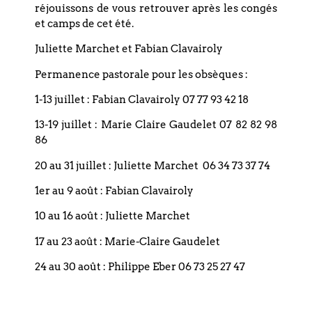
l’autoprotection institutionnelle.
réjouissons de vous retrouver après les congés
Les artisans et artisanes de paix se tiennent auprès de
et camps de cet été.
celles et ceux qui sont en deuil, ils et elles écoutent les
Juliette Marchet et Fabian Clavairoly
blessé·es, osent poser des questions difficiles sur les
systèmes qui font du mal, et prennent au sérieux la
Permanence pastorale pour les obsèques :
responsabilité parce qu’ils et elles prennent au sérieux la
vie. Jésus ne bénit ni la domination, ni la violence, ni la
1-13 juillet : Fabian Clavairoly 07 77 93 42 18
déshumanisation. Il bénit celles et ceux qui ouvrent une
13-19 juillet : Marie Claire Gaudelet 07 82 82 98
autre voie — une voie façonnée par la dignité et l’amour
86
des êtres humains réels.
20 au 31 juillet : Juliette Marchet 06 34 73 37 74
À mes yeux, il est essentiel que nous devenions, chacune
et chacun, des artisan·es de paix. Aujourd’hui plus que
1er au 9 août : Fabian Clavairoly
jamais. Et il est tout aussi essentiel que notre Église, dans
chacun de ses lieux, puisse être un espace de sécurité —
10 au 16 août : Juliette Marchet
physique, affective et spirituelle.
17 au 23 août : Marie-Claire Gaudelet
Pasteure vicaire Juliette Marchet
24 au 30 août : Philippe Eber 06 73 25 27 47
Rue Fischart
Il sera possible de visiter le chantier samedi 31 janvier 2026