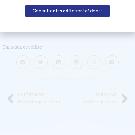
de 14H-16H.
Consulter les éditos précédents
Les personnes intéressées sont priées de confirmer leur
venue par retour de courriel à Jean-François Munch :
jfmunch@mailo.com
Partagez cet édito
Publié le
28 janvier 2026
PRÉCÉDENT
SUIVANT
Hommage à Madeleine Junod
Article suivant