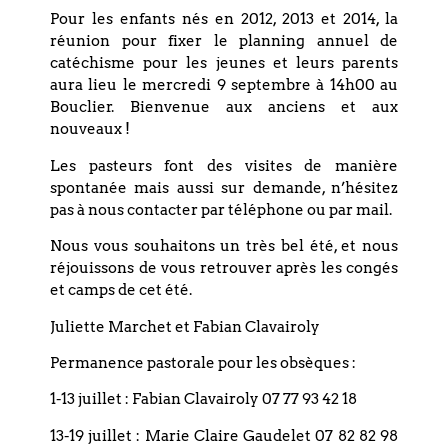
simplement bonjour.
Pour les enfants nés en 2012, 2013 et 2014, la
Il n’est pas nécessaire de faire de grands gestes – un
réunion pour fixer le planning annuel de
sourire, un appel rapide ou une invitation à prendre un
catéchisme pour les jeunes et leurs parents
café peuvent créer une véritable proximité. Noël ne
aura lieu le mercredi 9 septembre à 14h00 au
promet pas un monde parfait, mais il nous rappelle :
Bouclier. Bienvenue aux anciens et aux
personne ne doit rester invisible.
nouveaux !
Écrire un tel texte du point de vue d’une communauté
Les pasteurs font des visites de manière
protestante, c’est aussi s’engager et agir. En ces jours
spontanée mais aussi sur demande, n’hésitez
particuliers, nos pasteur·e·s rendent visite à des
pas à nous contacter par téléphone ou par mail.
personnes, et avec nos catéchumènes, nous écrivons et
envoyons des cartes. Nous essayons d’être attentifs aux
Nous vous souhaitons un très bel été, et nous
situations personnelles, avec le souci de ne laisser
réjouissons de vous retrouver après les congés
personne de côté.
et camps de cet été.
Regardez autour de vous. Demandez. Soyez là les uns pour
Juliette Marchet et Fabian Clavairoly
les autres. Cela coûte peu – et pourtant, cela peut tout
Permanence pastorale pour les obsèques :
changer.
#DonneMoiDeTesNouvelles
1-13 juillet : Fabian Clavairoly 07 77 93 42 18
Fiete Wasmuth, volontaire VISA de la paroisse du
13-19 juillet : Marie Claire Gaudelet 07 82 82 98
Bouclier