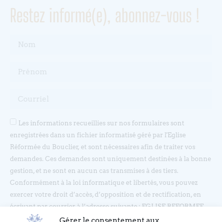
Restez informé(e), abonnez-vous !
Les informations recueillies sur nos formulaires sont
enregistrées dans un fichier informatisé géré par l'Eglise
Réformée du Bouclier, et sont nécessaires afin de traiter vos
demandes. Ces demandes sont uniquement destinées à la bonne
gestion, et ne sont en aucun cas transmises à des tiers.
Conformément à la loi informatique et libertés, vous pouvez
exercer votre droit d’accès, d’opposition et de rectification, en
écrivant par courrier à l’adresse suivante : EGLISE REFORMEE
DU BOUCLIER, 4 rue du Bouclier, 67000 STRASBOURG ou en
Gérer le consentement aux