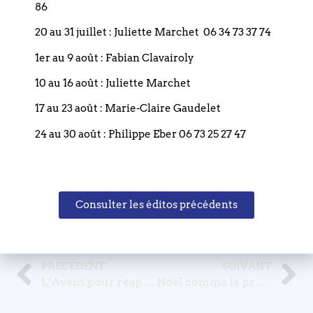
86
20 au 31 juillet : Juliette Marchet 06 34 73 37 74
1er au 9 août : Fabian Clavairoly
Si vous traversez une période de solitude et ressentez le
10 au 16 août : Juliette Marchet
besoin de parler, vous pouvez contacter
S.O.S.
AMITIÉ
au
03 88 22 33 33
(appel gratuit et anonyme).
17 au 23 août : Marie-Claire Gaudelet
24 au 30 août : Philippe Eber 06 73 25 27 47
Partagez cet édito
Consulter les éditos précédents
Publié le
16 décembre 2025
PRÉCÉDENT
SUIVANT
L’Avent pour réapprendre à attendre et collecte « festive » du Centre Social Protestant
Noël comme la promesse d’un engagement.