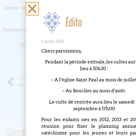
. Orgue : Jean-Michel Douiller
Édito
Partagez cet événement
3 juillet 2026
Chers paroissiens,
Publié le
14 décembre 2025
Pendant la période estivale, les cultes au
lieu à 10h30 :
PRÉCÉDENT
SUIVANT
– A l’église Saint Paul au mois de juille
Sorties cinéma
Concert des rameaux 29 mars 2026
– Au Bouclier au mois d’août.
Le culte de rentrée aura lieu le samedi 
septembre à 17h00
Pour les enfants nés en 2012, 2013 et 201
réunion pour fixer le planning annu
Coordonnées
catéchisme pour les jeunes et leurs pa