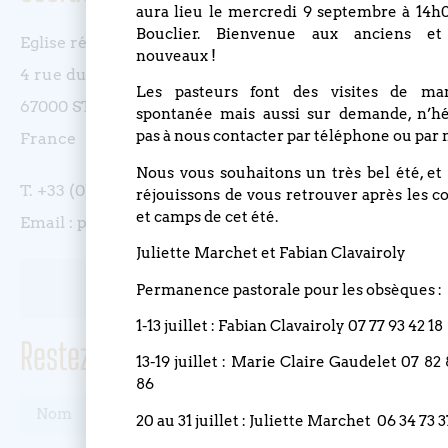
aura lieu le mercredi 9 septembre à 14h
Bouclier. Bienvenue aux anciens et
Eglise réformée du Bouclier
nouveaux !
4 rue du Bouclier
Les pasteurs font des visites de ma
67000 STRASBOURG
spontanée mais aussi sur demande, n’hé
pas à nous contacter par téléphone ou par 
France
Nous vous souhaitons un très bel été, et
T. +33 (0)3 88 75 77 85
réjouissons de vous retrouver après les c
et camps de cet été.
Email : paroisse.bouclier@orange.fr
Juliette Marchet et Fabian Clavairoly
Permanence pastorale pour les obsèques :
1-13 juillet : Fabian Clavairoly 07 77 93 42 18
Restez informé(e), abonnez-vous !
13-19 juillet : Marie Claire Gaudelet 07 82
86
20 au 31 juillet : Juliette Marchet 06 34 73 3