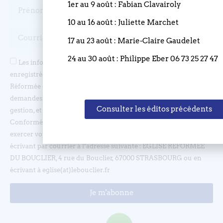
1er au 9 août : Fabian Clavairoly
10 au 16 août : Juliette Marchet
17 au 23 août : Marie-Claire Gaudelet
24 au 30 août : Philippe Eber 06 73 25 27 47
Les informations recueillies sur nos formulaires sont
enregistrées dans un fichier informatisé géré par l'Eglise
Réformée du Bouclier, et sont nécessaires afin de traiter vos
demandes. Ces demandes sont uniquement destinées à la bonne
Consulter les éditos précédents
gestion, et ne sont en aucun cas transmises à des tiers.
Conformément à la loi informatique et libertés, vous pouvez
exercer votre droit d’accès, d’opposition et de rectification, en
écrivant par courrier à l’adresse suivante : EGLISE REFORMEE
DU BOUCLIER, 4 rue du Bouclier, 67000 STRASBOURG ou en
écrivant à eglise(at)lebouclier.fr
Je m'abonne