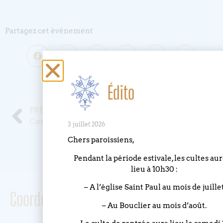
Partagez cet événement
Publié le
27 octobre 2022
Édito
PRÉCÉDENT
SUIVANT
Conférence proposée par l’association “ Spiritualité et Culture “
Festival de la Cimade : Migrant’scène
3 juillet 2026
Chers paroissiens,
Pendant la période estivale, les cultes au
lieu à 10h30 :
– A l’église Saint Paul au mois de juille
Coordonnées
– Au Bouclier au mois d’août.