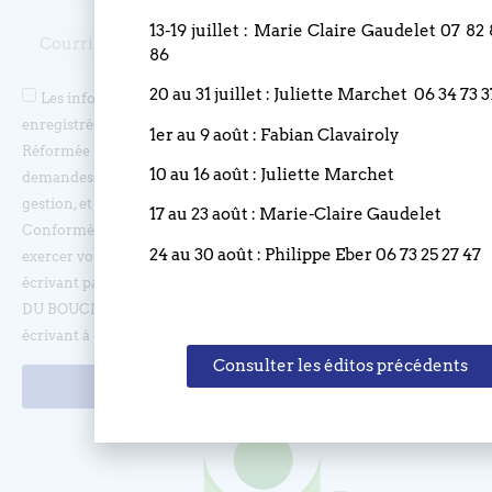
13-19 juillet : Marie Claire Gaudelet 07 82
86
20 au 31 juillet : Juliette Marchet 06 34 73 3
Les informations recueillies sur nos formulaires sont
enregistrées dans un fichier informatisé géré par l'Eglise
1er au 9 août : Fabian Clavairoly
Réformée du Bouclier, et sont nécessaires afin de traiter vos
10 au 16 août : Juliette Marchet
demandes. Ces demandes sont uniquement destinées à la bonne
gestion, et ne sont en aucun cas transmises à des tiers.
17 au 23 août : Marie-Claire Gaudelet
Conformément à la loi informatique et libertés, vous pouvez
24 au 30 août : Philippe Eber 06 73 25 27 47
exercer votre droit d’accès, d’opposition et de rectification, en
écrivant par courrier à l’adresse suivante : EGLISE REFORMEE
DU BOUCLIER, 4 rue du Bouclier, 67000 STRASBOURG ou en
écrivant à eglise(at)lebouclier.fr
Consulter les éditos précédents
Je m'abonne