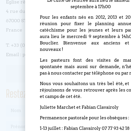
Le culte de rentrée aura lieu le samedi 
Eglise réformée du Bouclier
septembre à 17h00
4 rue du Bouclier
Pour les enfants nés en 2012, 2013 et 201
67000 STRASBOURG
réunion pour fixer le planning annu
France
catéchisme pour les jeunes et leurs pa
aura lieu le mercredi 9 septembre à 14h
Bouclier. Bienvenue aux anciens et
T. +33 (0)3 88 75 77 85
nouveaux !
Email : paroisse.bouclier@orange.fr
Les pasteurs font des visites de ma
spontanée mais aussi sur demande, n’hé
pas à nous contacter par téléphone ou par 
Nous vous souhaitons un très bel été, et
Restez informé(e), abonnez-vous !
réjouissons de vous retrouver après les c
et camps de cet été.
Juliette Marchet et Fabian Clavairoly
Permanence pastorale pour les obsèques :
1-13 juillet : Fabian Clavairoly 07 77 93 42 18