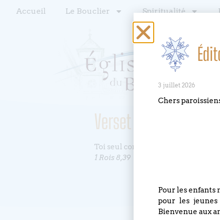
Accueil
Le Bouclier
Spiritualité
Édit
3 juillet 2026
Chers paroissien
Verset du mois : juin
Toi seul connais le cœur de tous le
1 Rois 8,39
Pour les enfants 
pour les jeunes
Bienvenue aux an