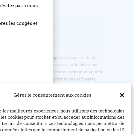
, abonnez-vous !
hésitez pas à nous
près les congés et
sur nos formulaires sont enregistrées dans un fichier
ormée du Bouclier, et sont nécessaires afin de traiter
t uniquement destinées à la bonne gestion, et ne sont
ers. Conformément à la loi informatique et libertés,
’accès, d’opposition et de rectification, en écrivant par
: EGLISE REFORMEE DU BOUCLIER, 4 rue du Bouclier,
Gérer le consentement aux cookies
t à eglise(at)lebouclier.fr
ir les meilleures expériences, nous utilisons des technologies
Je m'abonne
e les cookies pour stocker et/ou accéder aux informations des
. Le fait de consentir à ces technologies nous permettra de
es données telles que le comportement de navigation ou les ID