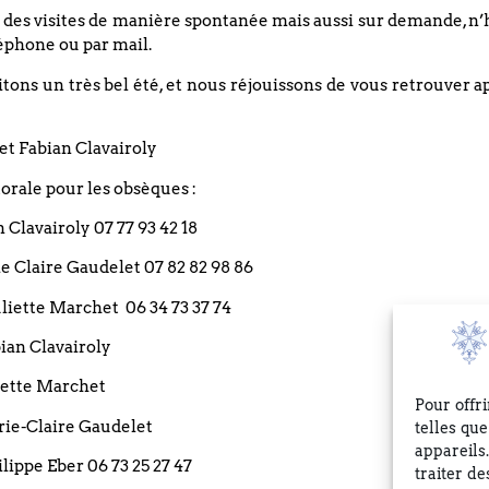
Restez informé(e)
 des visites de manière spontanée mais aussi sur demande, n’
éphone ou par mail.
ons un très bel été, et nous réjouissons de vous retrouver a
et Fabian Clavairoly
rale pour les obsèques :
Les informations recueillies 
an Clavairoly 07 77 93 42 18
informatisé géré par l'Eglise Réf
vos demandes. Ces demandes son
rie Claire Gaudelet 07 82 82 98 86
en aucun cas transmises à des ti
 Juliette Marchet 06 34 73 37 74
vous pouvez exercer votre droit d
courrier à l’adresse suivante 
bian Clavairoly
t
Intra
67000 STRASBOURG ou en écrivan
liette Marchet
Pour offr
arie-Claire Gaudelet
telles qu
appareils
ilippe Eber 06 73 25 27 47
traiter d