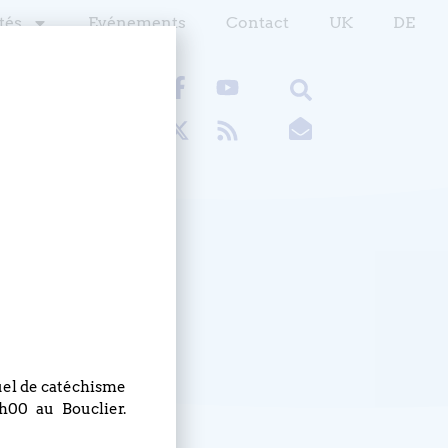
tés
Evénements
Contact
UK
DE
Don en ligne
nuel de catéchisme
h00 au Bouclier.