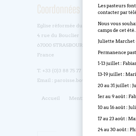
Coordonnées
Les pasteurs font
contacter par tél
Nous vous souhait
Eglise réformée du Bouclier
camps de cet été.
4 rue du Bouclier
Juliette Marchet 
67000 STRASBOURG
Permanence pasto
France
1-13 juillet : Fabi
T. +33 (0)3 88 75 77 85
13-19 juillet : Ma
Email : paroisse.bouclier@orange.fr
20 au 31 juillet :
1er au 9 août : Fa
Accueil
Mentions légales
Contac
10 au 16 août : Ju
17 au 23 août : M
24 au 30 août : Ph