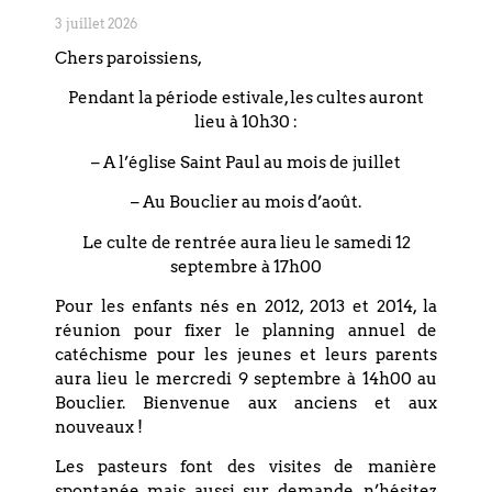
07
FÉVRIER
3 juillet 2026
Chers paroissiens,
DIMANCHE
Pendant la période estivale, les cultes auront
lieu à 10h30 :
THÉO CAFÉ
– A l’église Saint Paul au mois de juillet
Paroisse du Bouclier | 4 rue du
Bouclier - Strasbourg
– Au Bouclier au mois d’août.
Le culte de rentrée aura lieu le samedi 12
septembre à 17h00
EN SAVOIR PLUS
Pour les enfants nés en 2012, 2013 et 2014, la
réunion pour fixer le planning annuel de
catéchisme pour les jeunes et leurs parents
aura lieu le mercredi 9 septembre à 14h00 au
MARS 2027
Bouclier. Bienvenue aux anciens et aux
nouveaux !
Les pasteurs font des visites de manière
spontanée mais aussi sur demande, n’hésitez