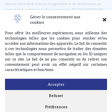
exercer votre droit d’accès, d’opposition et de rectification, en
écrivant par courrier à l’adresse suivante : EGLISE REFORMEE
DU BOUCLIER, 4 rue du Bouclier, 67000 STRASBOURG ou en
Gérer le consentement aux
écrivant à eglise(at)lebouclier.fr
cookies
Pour offrir les meilleures expériences, nous utilisons des
Je m'abonne
technologies telles que les cookies pour stocker et/ou
accéder aux informations des appareils. Le fait de consentir
à ces technologies nous permettra de traiter des données
telles que le comportement de navigation ou les ID uniques
sur ce site. Le fait de ne pas consentir ou de retirer son
consentement peut avoir un effet négatif sur certaines
caractéristiques et fonctions.
Accepter
Refuser
Préférences