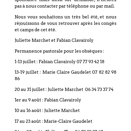
pas à nous contacter par téléphone ou par mail.
07
Nous vous souhaitons un très bel été, et nous
MARS
réjouissons de vous retrouver après les congés
et camps de cet été.
DIMANCHE
Juliette Marchet et Fabian Clavairoly
THÉO CAFÉ
Permanence pastorale pour les obsèques :
Paroisse du Bouclier | 4 rue du
1-13 juillet : Fabian Clavairoly 07 77 93 42 18
Bouclier - Strasbourg
13-19 juillet : Marie Claire Gaudelet 07 82 82 98
86
20 au 31 juillet : Juliette Marchet 06 34 73 37 74
EN SAVOIR PLUS
1er au 9 août : Fabian Clavairoly
10 au 16 août : Juliette Marchet
17 au 23 août : Marie-Claire Gaudelet
AVRIL 2027