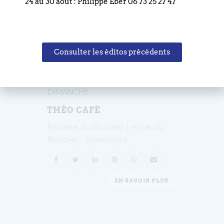
24 au 30 août : Philippe Eber 06 73 25 27 47
Consulter les éditos précédents
04
AVRIL
DIMANCHE
THÉO CAFÉ
Paroisse du Bouclier | 4 rue du
Bouclier - Strasbourg
EN SAVOIR PLUS