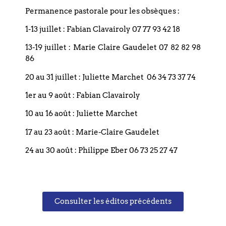
15H00
-
16H30
Permanence pastorale pour les obsèques :
Rencontres des
1-13 juillet : Fabian Clavairoly 07 77 93 42 18
causeries du
jeudi 2026/2027
13-19 juillet : Marie Claire Gaudelet 07 82 82 98
86
20 au 31 juillet : Juliette Marchet 06 34 73 37 74
1er au 9 août : Fabian Clavairoly
18 SEPTEMBRE
19H00
10 au 16 août : Juliette Marchet
Le groupe de
17 au 23 août : Marie-Claire Gaudelet
jeunes
24 au 30 août : Philippe Eber 06 73 25 27 47
20 SEPTEMBRE
10H30
-
11H30
Consulter les éditos précédents
Culte au temple
et en