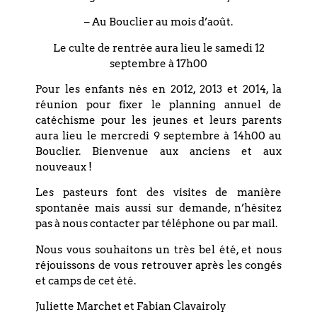
– Au Bouclier au mois d’août.
Le culte de rentrée aura lieu le samedi 12
septembre à 17h00
12 SEPTEMBRE
17H00
-
18H00
Pour les enfants nés en 2012, 2013 et 2014, la
Culte de
réunion pour fixer le planning annuel de
rentrée et repas
catéchisme pour les jeunes et leurs parents
fraternel
aura lieu le mercredi 9 septembre à 14h00 au
Bouclier. Bienvenue aux anciens et aux
nouveaux !
Les pasteurs font des visites de manière
spontanée mais aussi sur demande, n’hésitez
15 SEPTEMBRE
19H00
-
20H30
pas à nous contacter par téléphone ou par mail.
Groupe 20-30
Nous vous souhaitons un très bel été, et nous
réjouissons de vous retrouver après les congés
et camps de cet été.
Juliette Marchet et Fabian Clavairoly
17 SEPTEMBRE