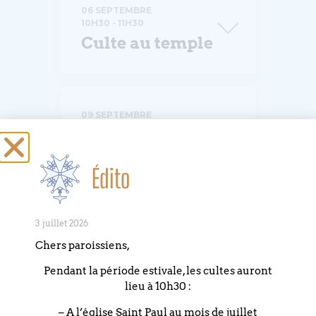
06 SEPTEMBRE
10H30
-
11H30
Culte au temple
09 SEPTEMBRE
14H00
-
15H00
Rentrée des
catéchismes
Édito
3 juillet 2026
12 SEPTEMBRE
Chers paroissiens,
13H00
-
20H00
Rencontre
Pendant la période estivale, les cultes auront
dimanche en
lieu à 10h30 :
Fête
– A l’église Saint Paul au mois de juillet