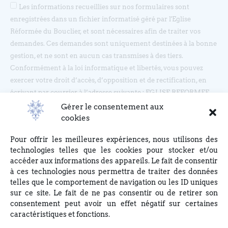
Les informations recueillies sur nos formulaires sont
enregistrées dans un fichier informatisé géré par l'Eglise
Réformée du Bouclier, et sont nécessaires afin de traiter vos
demandes. Ces demandes sont uniquement destinées à la bonne
gestion, et ne sont en aucun cas transmises à des tiers.
Conformément à la loi informatique et libertés, vous pouvez
exercer votre droit d’accès, d’opposition et de rectification, en
écrivant par courrier à l’adresse suivante : EGLISE REFORMEE
DU BOUCLIER, 4 rue du Bouclier, 67000 STRASBOURG ou en
Gérer le consentement aux
écrivant à eglise(at)lebouclier.fr
cookies
Pour offrir les meilleures expériences, nous utilisons des
Je m'abonne
technologies telles que les cookies pour stocker et/ou
accéder aux informations des appareils. Le fait de consentir
à ces technologies nous permettra de traiter des données
telles que le comportement de navigation ou les ID uniques
sur ce site. Le fait de ne pas consentir ou de retirer son
consentement peut avoir un effet négatif sur certaines
caractéristiques et fonctions.