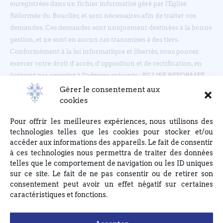
enregistrées dans un fichier informatisé géré par l'Eglise
Réformée du Bouclier, et sont nécessaires afin de traiter vos
demandes. Ces demandes sont uniquement destinées à la bonne
gestion, et ne sont en aucun cas transmises à des tiers.
Conformément à la loi informatique et libertés, vous pouvez
exercer votre droit d’accès, d’opposition et de rectification, en
écrivant par courrier à l’adresse suivante : EGLISE REFORMEE
DU BOUCLIER, 4 rue du Bouclier, 67000 STRASBOURG ou en
Gérer le consentement aux
écrivant à eglise(at)lebouclier.fr
cookies
Pour offrir les meilleures expériences, nous utilisons des
Je m'abonne
technologies telles que les cookies pour stocker et/ou
accéder aux informations des appareils. Le fait de consentir
à ces technologies nous permettra de traiter des données
telles que le comportement de navigation ou les ID uniques
sur ce site. Le fait de ne pas consentir ou de retirer son
consentement peut avoir un effet négatif sur certaines
caractéristiques et fonctions.