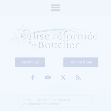
Distanciel
Don en ligne
Home
Agenda
“Antijudaïsme,
antisémitisme, antisionisme”