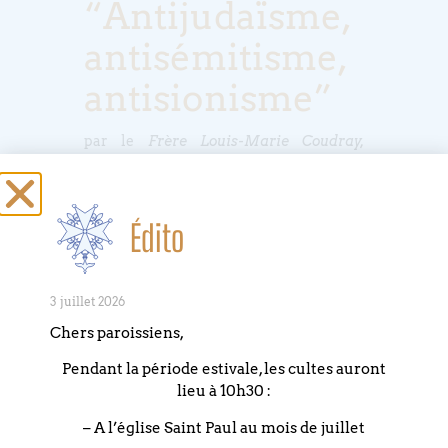
“Antijudaïsme,
antisémitisme,
antisionisme”
par le
Frère Louis-Marie Coudray,
depuis 35 ans en Israël, supérieur de la
Communauté des Bénédictins à Abu
Gosh, près de Jérusalem, ancien
Édito
responsable du Service National des
Relations avec le Judaïsme de la
Conférence des Évêques de France,
3 juillet 2026
entre 2016 et 2019.Très appréciée et
Chers paroissiens,
intégrée dans son environnement local,
l’Abbaye qui se situe dans un village
Pendant la période estivale, les cultes auront
lieu à 10h30 :
musulman, a vocation à constituer une
présence monastique « cordiale »
– A l’église Saint Paul au mois de juillet
tournée vers le monde juif.