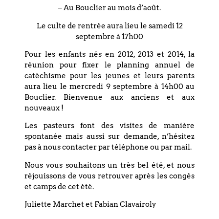
– Au Bouclier au mois d’août.
Vous êtes les bienvenus.
Le culte de rentrée aura lieu le samedi 12
– ID ZOOM : ‪846 9718 3403
septembre à 17h00
– Lien direct :
Pour les enfants nés en 2012, 2013 et 2014, la
https://zoom.us/j/84697183403 ;
réunion pour fixer le planning annuel de
Un mot de passe sera demandé aux
catéchisme pour les jeunes et leurs parents
participants : 210609
aura lieu le mercredi 9 septembre à 14h00 au
Bouclier. Bienvenue aux anciens et aux
nouveaux !
Les pasteurs font des visites de manière
spontanée mais aussi sur demande, n’hésitez
PARTAGEZ CET
pas à nous contacter par téléphone ou par mail.
ÉVÉNEMENT
Nous vous souhaitons un très bel été, et nous
réjouissons de vous retrouver après les congés
et camps de cet été.
Juliette Marchet et Fabian Clavairoly