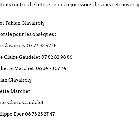
de la musique une fête.
ons un très bel été, et nous réjouissons de vous retrouver a
et Fabian Clavairoly
Nous vous accueilleront pour ce temps de partage musical
rale pour les obsèques :
an Clavairoly 07 77 93 42 18
Plateau
rie Claire Gaudelet 07 82 82 98 86
 Juliette Marchet 06 34 73 37 74
bian Clavairoly
PARTAGEZ CET 
liette Marchet
arie-Claire Gaudelet
ilippe Eber 06 73 25 27 47