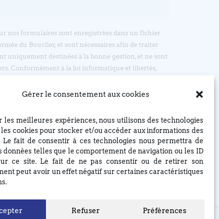
sur nos formulaires sont enregistrées dans un fichier
ormée du Bouclier, et sont nécessaires afin de traiter
t uniquement destinées à la bonne gestion, et ne sont
ers. Conformément à la loi informatique et libertés,
’accès, d’opposition et de rectification, en écrivant par
: EGLISE REFORMEE DU BOUCLIER, 4 rue du Bouclier,
Gérer le consentement aux cookies
t à eglise(at)lebouclier.fr
ir les meilleures expériences, nous utilisons des technologies
Je m'abonne
e les cookies pour stocker et/ou accéder aux informations des
. Le fait de consentir à ces technologies nous permettra de
es données telles que le comportement de navigation ou les ID
ur ce site. Le fait de ne pas consentir ou de retirer son
ent peut avoir un effet négatif sur certaines caractéristiques
ns.
cepter
Refuser
Préférences