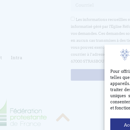
Les informations recueillies 
informatisé géré par l'Eglise Réf
vos demandes. Ces demandes son
en aucun cas transmises à des ti
vous pouvez exercer votre droit d
courrier à l’adresse suivante 
t
Intra
67000 STRASBOURG ou en écrivan
Pour offr
telles qu
appareils
traiter d
uniques s
consentem
et fonctio
Ac