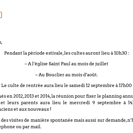
o
DATE
s,
29 juin 2023
Evénements éxpirés
Pendant la période estivale, les cultes auront lieu à 10h30 :
– A l’église Saint Paul au mois de juillet
Concert avec le chœur d
– Au Bouclier au mois d’août.
Le culte de rentrée aura lieu le samedi 12 septembre à 17h00
Le chœur de la Méditerranée, depuis octobre 2021, rassembl
nés en 2012, 2013 et 2014, la réunion pour fixer le planning an
partagent un répertoire de chants populaires en français, e
 et leurs parents aura lieu le mercredi 9 septembre à 14
vous faire voyager.
ciens et aux nouveaux !
 des visites de manière spontanée mais aussi sur demande, n’
Pour son concert de clôture de la saison 2022/2023, sous l
éphone ou par mail.
chœur vous présentera des chants du Moyen Orient, de Grè