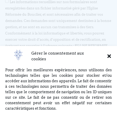
Les informations recueillies sur nos formulaires sont
enregistrées dans un fichier informatisé géré par l'Eglise
Réformée du Bouclier, et sont nécessaires afin de traiter vos
demandes. Ces demandes sont uniquement destinées à la bonne
gestion, et ne sont en aucun cas transmises à des tiers.
Conformément à la loi informatique et libertés, vous pouvez
exercer votre droit d’accès, d’opposition et de rectification, en
écrivant par courrier à l’adresse suivante : EGLISE REFORMEE
DU BOUCLIER, 4 rue du Bouclier, 67000 STRASBOURG ou en
Gérer le consentement aux
écrivant à eglise(at)lebouclier.fr
cookies
Pour offrir les meilleures expériences, nous utilisons des
Je m'abonne
technologies telles que les cookies pour stocker et/ou
accéder aux informations des appareils. Le fait de consentir
à ces technologies nous permettra de traiter des données
telles que le comportement de navigation ou les ID uniques
sur ce site. Le fait de ne pas consentir ou de retirer son
consentement peut avoir un effet négatif sur certaines
caractéristiques et fonctions.