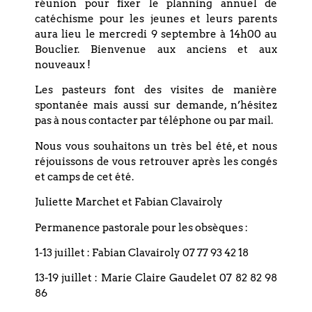
réunion pour fixer le planning annuel de
catéchisme pour les jeunes et leurs parents
+ Ajouter à mon Agenda Google
aura lieu le mercredi 9 septembre à 14h00 au
Bouclier. Bienvenue aux anciens et aux
nouveaux !
+ Exporter vers iCal
Les pasteurs font des visites de manière
spontanée mais aussi sur demande, n’hésitez
pas à nous contacter par téléphone ou par mail.
Nous vous souhaitons un très bel été, et nous
réjouissons de vous retrouver après les congés
et camps de cet été.
Précédent
Juliette Marchet et Fabian Clavairoly
Suivant
Permanence pastorale pour les obsèques :
1-13 juillet : Fabian Clavairoly 07 77 93 42 18
13-19 juillet : Marie Claire Gaudelet 07 82 82 98
86