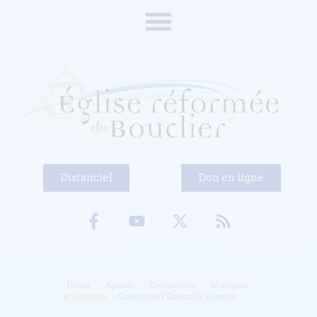
Distanciel
Don en ligne
Home
Agenda
Evénements
Musiques
et Concerts
Concert de l’Ensemble Diversio