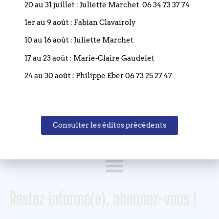
20 au 31 juillet : Juliette Marchet 06 34 73 37 74
Coordonnées
1er au 9 août : Fabian Clavairoly
10 au 16 août : Juliette Marchet
Eglise réformée du Bouclier
17 au 23 août : Marie-Claire Gaudelet
4 rue du Bouclier
24 au 30 août : Philippe Eber 06 73 25 27 47
67000 STRASBOURG
France
T. +33 (0)3 88 75 77 85
Consulter les éditos précédents
Email : paroisse.bouclier@orange.fr
Restez informé(e), abonnez-vous !