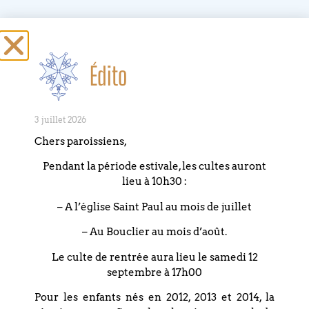
Missing PDF
"https://www.lebouclier.fr/wp-
content/uploads/2025/01/Programme-
papier-Best-Of-2_V3.pdf".
Édito
3 juillet 2026
Chers paroissiens,
PARTAGEZ CET
ÉVÉNEMENT
Pendant la période estivale, les cultes auront
lieu à 10h30 :
– A l’église Saint Paul au mois de juillet
– Au Bouclier au mois d’août.
Le culte de rentrée aura lieu le samedi 12
septembre à 17h00
Pour les enfants nés en 2012, 2013 et 2014, la