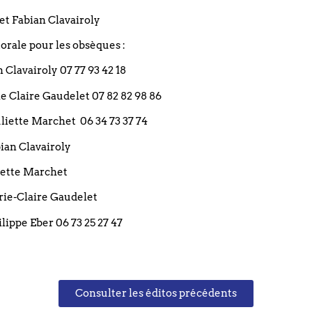
et Fabian Clavairoly
rale pour les obsèques :
an Clavairoly 07 77 93 42 18
rie Claire Gaudelet 07 82 82 98 86
 Juliette Marchet 06 34 73 37 74
GEZ CET ÉVÉNEMENT
bian Clavairoly
liette Marchet
arie-Claire Gaudelet
ilippe Eber 06 73 25 27 47
+ Exporter vers iCal
Consulter les éditos précédents