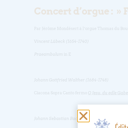
Concert d’orgue : » F
Par Jérôme Mondésert à l’orgue Thomas du Bouc
V
incent Lübeck (1654-1740)
Praeambulum
in E
Johann Gottfried Walther (1684-1748)
Ciacona Sopra Canto fermo
O Jesu, du edle Gabe
Johann Sebastian Bach (1685-1750)