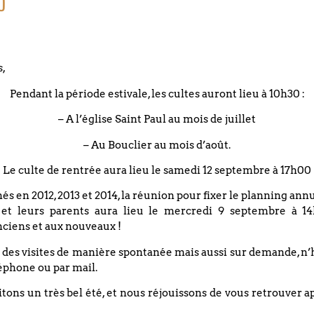
o
s,
Pendant la période estivale, les cultes auront lieu à 10h30 :
7 (Orgelbüchlein) BWV 617
– A l’église Saint Paul au mois de juillet
– Au Bouclier au mois d’août.
dale
(Orgelbüchlein) BWV 641
Le culte de rentrée aura lieu le samedi 12 septembre à 17h00
nés en 2012, 2013 et 2014, la réunion pour fixer le planning an
 et leurs parents aura lieu le mercredi 9 septembre à 14
ciens et aux nouveaux !
 des visites de manière spontanée mais aussi sur demande, n’
éphone ou par mail.
ons un très bel été, et nous réjouissons de vous retrouver a