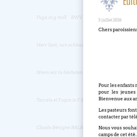
Édit
Fuga in g moll
BWV 578
3 juillet 2026
Chers paroissien
Herr Gott, nun schleuss den Himmel auf
BWV61
Wenn wir in höchsten Nöten sein à 2 Clav et Pe
Pour les enfants 
pour les jeunes
Bienvenue aux an
Toccata et Fugue in F BWV 541
Les pasteurs font
contacter par tél
Claude Bénigne BALBASTRE (1727-1799)
Nous vous souhait
camps de cet été.