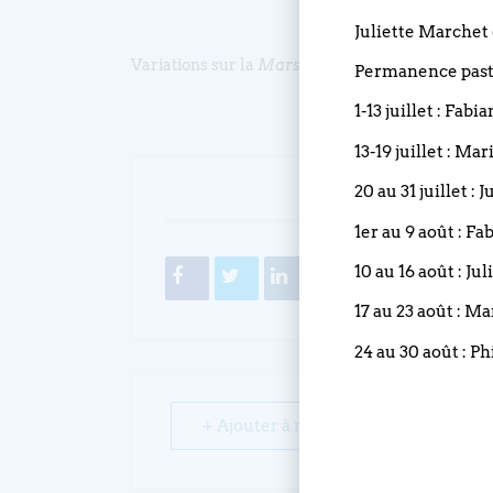
Juliette Marchet 
Variations sur la
Marseillaise
5′
Permanence pasto
1-13 juillet : Fabi
13-19 juillet : Ma
20 au 31 juillet :
PARTA
1er au 9 août : Fa
10 au 16 août : Ju
17 au 23 août : M
24 au 30 août : Ph
+ Ajouter à mon Agenda Google