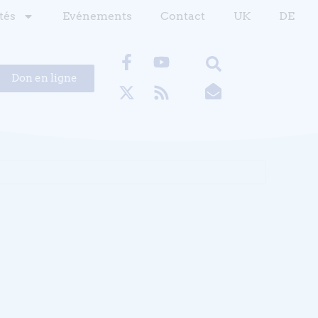
tés
Evénements
Contact
UK
DE
Don en ligne