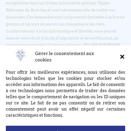
enregistrées dans un fichier informatisé géré par l'Eglise
Réformée du Bouclier, et sont nécessaires afin de traiter vos
demandes. Ces demandes sont uniquement destinées à la bonne
gestion, et ne sont en aucun cas transmises à des tiers.
Conformément à la loi informatique et libertés, vous pouvez
exercer votre droit d’accès, d’opposition et de rectification, en
écrivant par courrier à l’adresse suivante : EGLISE REFORMEE
DU BOUCLIER, 4 rue du Bouclier, 67000 STRASBOURG ou en
Gérer le consentement aux
écrivant à eglise(at)lebouclier.fr
cookies
Pour offrir les meilleures expériences, nous utilisons des
Je m'abonne
technologies telles que les cookies pour stocker et/ou
accéder aux informations des appareils. Le fait de consentir
à ces technologies nous permettra de traiter des données
telles que le comportement de navigation ou les ID uniques
sur ce site. Le fait de ne pas consentir ou de retirer son
consentement peut avoir un effet négatif sur certaines
caractéristiques et fonctions.