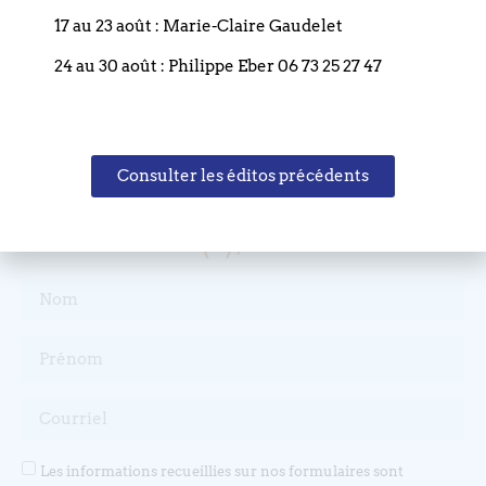
17 au 23 août : Marie-Claire Gaudelet
T. +33 (0)3 88 75 77 85
24 au 30 août : Philippe Eber 06 73 25 27 47
Email : paroisse.bouclier@orange.fr
Consulter les éditos précédents
Restez informé(e), abonnez-vous !
Les informations recueillies sur nos formulaires sont