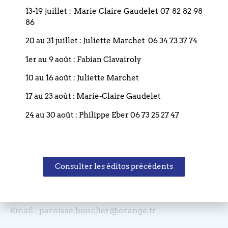
Suivant
13-19 juillet : Marie Claire Gaudelet 07 82 82 98
86
20 au 31 juillet : Juliette Marchet 06 34 73 37 74
1er au 9 août : Fabian Clavairoly
10 au 16 août : Juliette Marchet
Coordonnées
17 au 23 août : Marie-Claire Gaudelet
24 au 30 août : Philippe Eber 06 73 25 27 47
Eglise réformée du Bouclier
4 rue du Bouclier
67000 STRASBOURG
Consulter les éditos précédents
France
T. +33 (0)3 88 75 77 85
Email : paroisse.bouclier@orange.fr