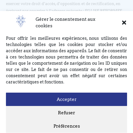
exercer votre droit d’accès, d’opposition et de rectification, en
écrivant par courrier à l’adresse suivante : EGLISE REFORMEE
DU BOUCLIER, 4 rue du Bouclier, 67000 STRASBOURG ou en
Gérer le consentement aux
écrivant à eglise(at)lebouclier.fr
cookies
Pour offrir les meilleures expériences, nous utilisons des
Je m'abonne
technologies telles que les cookies pour stocker et/ou
accéder aux informations des appareils. Le fait de consentir
à ces technologies nous permettra de traiter des données
telles que le comportement de navigation ou les ID uniques
sur ce site. Le fait de ne pas consentir ou de retirer son
consentement peut avoir un effet négatif sur certaines
caractéristiques et fonctions.
Accepter
Refuser
Préférences