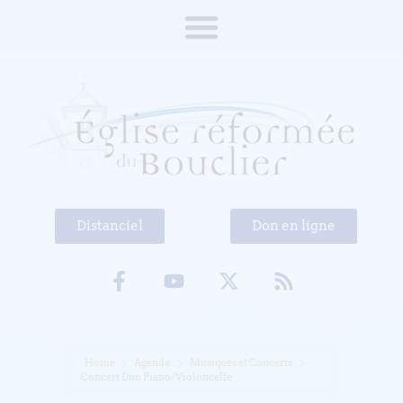
Distanciel
Don en ligne
Home
Agenda
Musiques et Concerts
Concert Duo Piano/Violoncelle