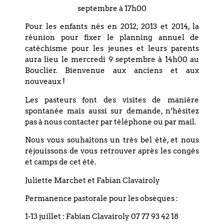
septembre à 17h00
Pour les enfants nés en 2012, 2013 et 2014, la
réunion pour fixer le planning annuel de
catéchisme pour les jeunes et leurs parents
aura lieu le mercredi 9 septembre à 14h00 au
Bouclier. Bienvenue aux anciens et aux
nouveaux !
+ Ajouter à mon Agenda Google
Les pasteurs font des visites de manière
spontanée mais aussi sur demande, n’hésitez
pas à nous contacter par téléphone ou par mail.
+ Exporter vers iCal
Nous vous souhaitons un très bel été, et nous
réjouissons de vous retrouver après les congés
et camps de cet été.
Juliette Marchet et Fabian Clavairoly
Permanence pastorale pour les obsèques :
Précédent
1-13 juillet : Fabian Clavairoly 07 77 93 42 18