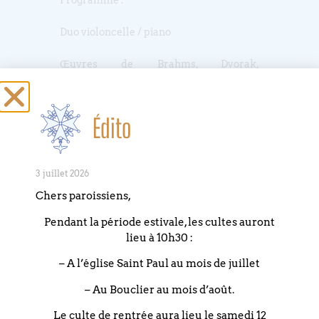
Programme
:
Duo violoncelle / piano
Œuvres de Brahms, Dvorak,
Popper,Gluck .
Entrée libre – Plateau
Édito
La Barque de Charon
:
Soutenir
l’ensemble
3 juillet 2026
Chers paroissiens,
Pendant la période estivale, les cultes auront
lieu à 10h30 :
PARTAGEZ CET
ÉVÉNEMENT
– A l’église Saint Paul au mois de juillet
– Au Bouclier au mois d’août.
Le culte de rentrée aura lieu le samedi 12