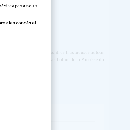
hésitez pas à nous
près les congés et
itres et permettre des rencontres fructueuses autour
20h à 22h, dans la salle Bartholmé de la Paroisse du
ÉVÉNEMENT