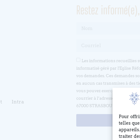
Restez informé(e)
Les informations recueillies 
informatisé géré par l'Eglise Réf
vos demandes. Ces demandes son
en aucun cas transmises à des ti
vous pouvez exercer votre droit d
courrier à l’adresse suivante 
t
Intra
67000 STRASBOURG ou en écrivan
Pour offr
telles qu
appareils
traiter d