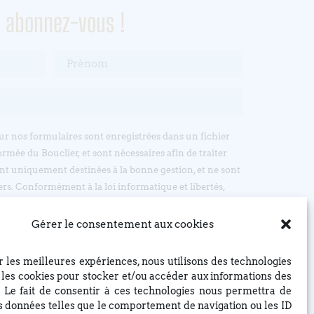
, abonnez-vous !
sur nos formulaires sont enregistrées dans un fichier
ormée du Bouclier, et sont nécessaires afin de traiter
t uniquement destinées à la bonne gestion, et ne sont
ers. Conformément à la loi informatique et libertés,
’accès, d’opposition et de rectification, en écrivant par
: EGLISE REFORMEE DU BOUCLIER, 4 rue du Bouclier,
Gérer le consentement aux cookies
t à eglise(at)lebouclier.fr
ir les meilleures expériences, nous utilisons des technologies
Je m'abonne
e les cookies pour stocker et/ou accéder aux informations des
. Le fait de consentir à ces technologies nous permettra de
es données telles que le comportement de navigation ou les ID