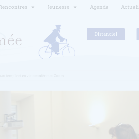
Rencontres
Jeunesse
Agenda
Actuali
Distanciel
ds au temple et en visioconférence Zoom