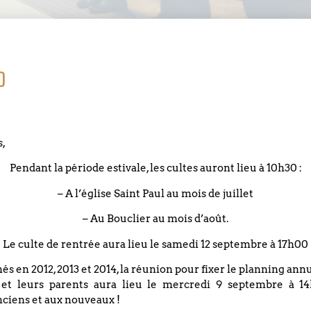
o
s,
Pendant la période estivale, les cultes auront lieu à 10h30 :
DATE
– A l’église Saint Paul au mois de juillet
11 juin 2023
Evénements éxpirés
– Au Bouclier au mois d’août.
Le culte de rentrée aura lieu le samedi 12 septembre à 17h00
Culte avec la participati
nés en 2012, 2013 et 2014, la réunion pour fixer le planning an
 et leurs parents aura lieu le mercredi 9 septembre à 14
au temple et en visioco
ciens et aux nouveaux !