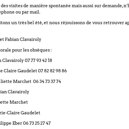
 des visites de manière spontanée mais aussi sur demande, n’
éphone ou par mail.
Culte suivit d’un apéritif festif dans la cour
ons un très bel été, et nous réjouissons de vous retrouver a
et Fabian Clavairoly
Les Gospels Friends du Bouclier
rale pour les obsèques :
Nous vous invitons à nous rejoindre afin d’élargir nos pup
du chant Gospel. Nous nous retrouvons tout le mercredi de 
an Clavairoly 07 77 93 42 18
Bouclier.
rie Claire Gaudelet 07 82 82 98 86
suivre à distance
 Juliette Marchet 06 34 73 37 74
bian Clavairoly
liette Marchet
arie-Claire Gaudelet
PARTAGEZ CET 
ilippe Eber 06 73 25 27 47