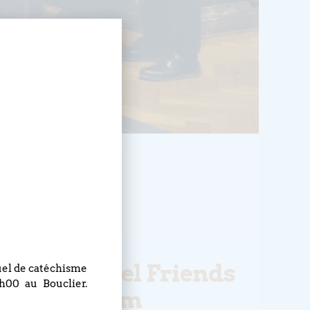
HEURE
10h30 - 11h30
on des Gospel Friends
nuel de catéchisme
h00 au Bouclier.
nférence Zoom