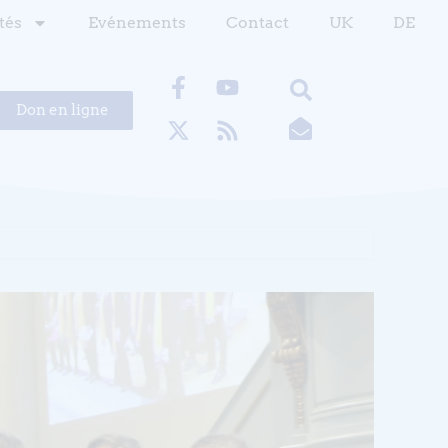
tés
Evénements
Contact
UK
DE
Don en ligne