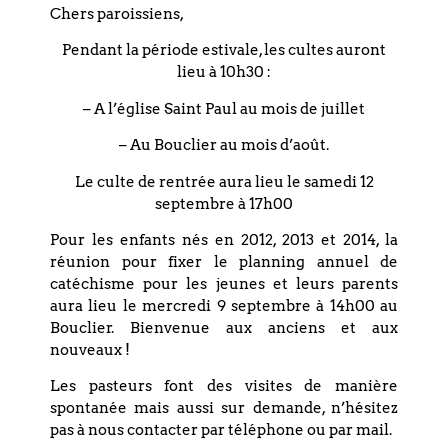
Chers paroissiens,
Les cultes sont retransmis aussi par
vidéo en direct sur :
Pendant la période estivale, les cultes auront
www.envideo.lebouclier.fr
lieu à 10h30 :
– A l’église Saint Paul au mois de juillet
Voir à distance
– Au Bouclier au mois d’août.
Le culte de rentrée aura lieu le samedi 12
septembre à 17h00
Pour les enfants nés en 2012, 2013 et 2014, la
réunion pour fixer le planning annuel de
PARTAGEZ CET
catéchisme pour les jeunes et leurs parents
ÉVÉNEMENT
aura lieu le mercredi 9 septembre à 14h00 au
Bouclier. Bienvenue aux anciens et aux
nouveaux !
Les pasteurs font des visites de manière
spontanée mais aussi sur demande, n’hésitez
pas à nous contacter par téléphone ou par mail.