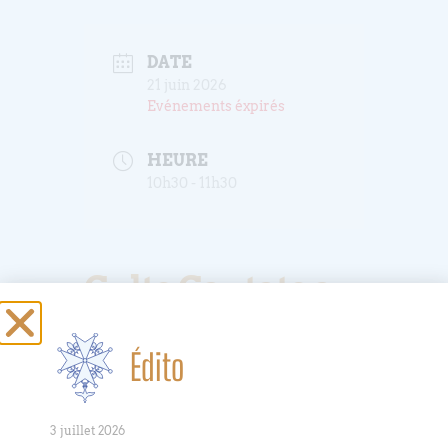
DATE
21 juin 2026
Evénements éxpirés
HEURE
10h30 - 11h30
Culte Cantate au
temple et en
visioconférence
Édito
Zoom
3 juillet 2026