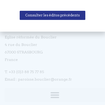
Consulter les éditos précédents
Coordonnées
Eglise réformée du Bouclier
4 rue du Bouclier
67000 STRASBOURG
France
T. +33 (0)3 88 75 77 85
Email : paroisse.bouclier@orange.fr