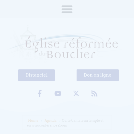
Distanciel
Don en ligne
Home
Agenda
Culte Cantate au temple et
en visioconférence Zoom