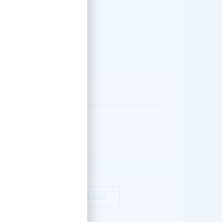
ww.envideo.lebouclier.fr
ÉVÉNEMENT
+ Exporter vers iCal