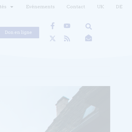
tés
Evénements
Contact
UK
DE
Don en ligne