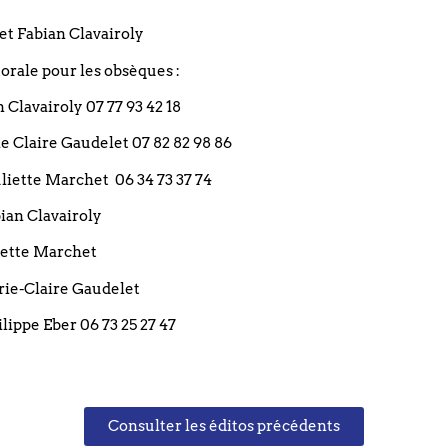
Les cultes sont retransmis aussi par vidéo en direct sur : w
et Fabian Clavairoly
rale pour les obsèques :
Suivre à distance
an Clavairoly 07 77 93 42 18
rie Claire Gaudelet 07 82 82 98 86
 Juliette Marchet 06 34 73 37 74
PARTAGEZ CET 
bian Clavairoly
liette Marchet
arie-Claire Gaudelet
ilippe Eber 06 73 25 27 47
+ Ajouter à mon Agenda Google
Consulter les éditos précédents