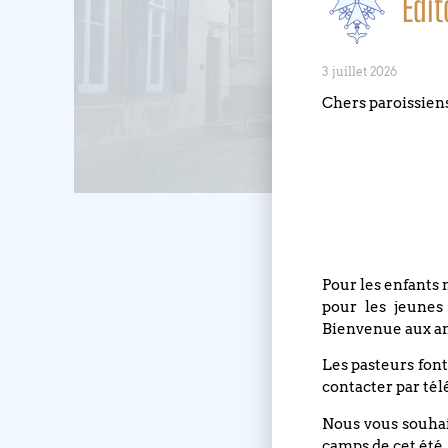
Édit
3 juillet 2026
Chers paroissien
Pour les enfants 
pour les jeunes
Bienvenue aux an
Les pasteurs font
contacter par tél
Nous vous souhait
camps de cet été.