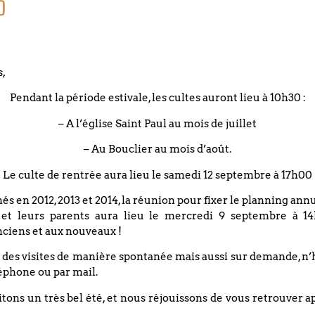
o
s,
Pendant la période estivale, les cultes auront lieu à 10h30 :
– A l’église Saint Paul au mois de juillet
– Au Bouclier au mois d’août.
Le culte de rentrée aura lieu le samedi 12 septembre à 17h00
DATE
26 mars 2027
nés en 2012, 2013 et 2014, la réunion pour fixer le planning an
 et leurs parents aura lieu le mercredi 9 septembre à 14
ciens et aux nouveaux !
Culte du vendredi Saint 
 des visites de manière spontanée mais aussi sur demande, n’
éphone ou par mail.
temple et en visioconfé
ons un très bel été, et nous réjouissons de vous retrouver a