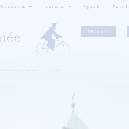
Rencontres
Jeunesse
Agenda
Actuali
Distanciel
te Cène au temple et en visioconférence Zoom