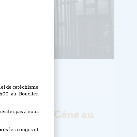
HEURE
10h30
nuel de catéchisme
h00 au Bouclier.
avec Sainte Cène au
hésitez pas à nous
rence Zoom
près les congés et