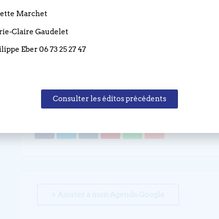
32août inclus.
liette Marchet
Chaque culte sera suivi d’un temps de convivialité autour d
arie-Claire Gaudelet
Cette offre vient en complément des cultes du dimanche mat
ilippe Eber 06 73 25 27 47
PARTAGEZ CET 
Consulter les éditos précédents
+ Ajouter à mon Agenda Google