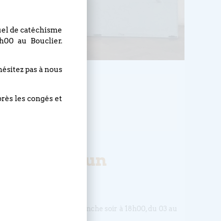
nuel de catéchisme
h00 au Bouclier.
hésitez pas à nous
HEURE
près les congés et
18h00
repas : chacun
er
s cultes auront lieu le dimanche soir à 18h00, du 03 au