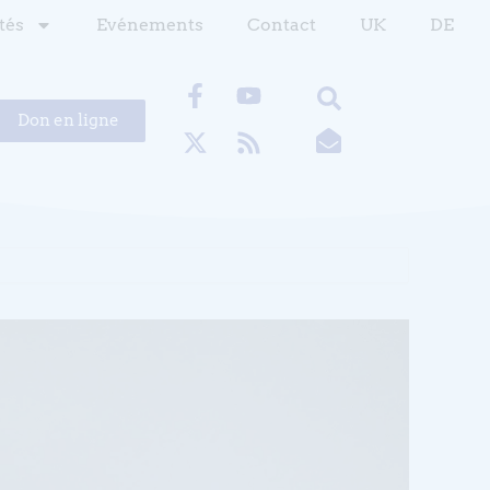
tés
Evénements
Contact
UK
DE
Don en ligne