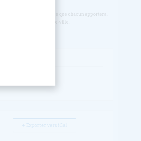
’un buffet improvisé avec ce que chacun apportera.
in des paroisses de centre-ville.
ÉVÉNEMENT
+ Exporter vers iCal