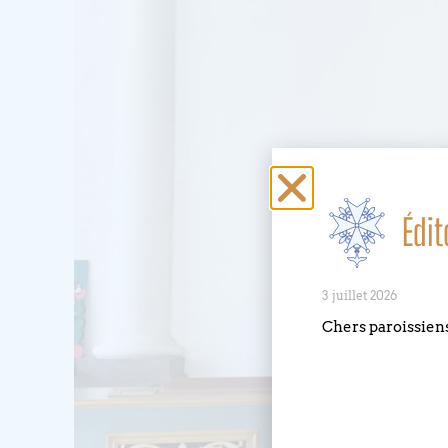
Édit
3 juillet 2026
Chers paroissien