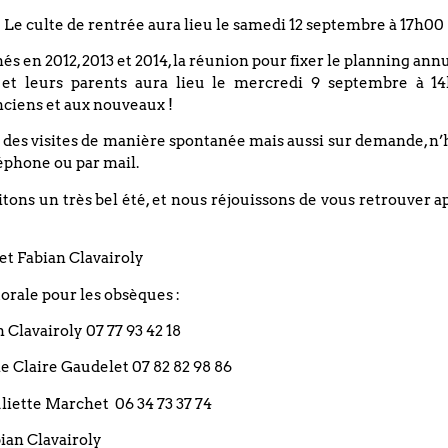
Le culte de rentrée aura lieu le samedi 12 septembre à 17h00
nés en 2012, 2013 et 2014, la réunion pour fixer le planning an
 et leurs parents aura lieu le mercredi 9 septembre à 14
ciens et aux nouveaux !
 des visites de manière spontanée mais aussi sur demande, n’
éphone ou par mail.
DATE
ons un très bel été, et nous réjouissons de vous retrouver a
04 juillet 2021
Evénements éxpirés
et Fabian Clavairoly
rale pour les obsèques :
Cultes d’été – suivi d’un 
an Clavairoly 07 77 93 42 18
apportera de quoi partag
rie Claire Gaudelet 07 82 82 98 86
 Juliette Marchet 06 34 73 37 74
L’été est une période où nous vivons à un autre rythme. Le
bian Clavairoly