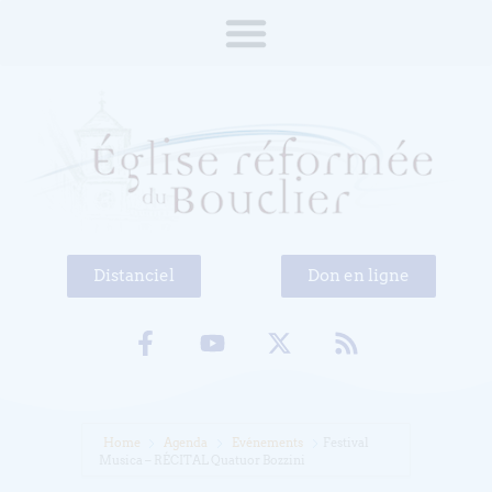
Distanciel
Don en ligne
Home
Agenda
Evénements
Festival
Musica – RÉCITAL Quatuor Bozzini