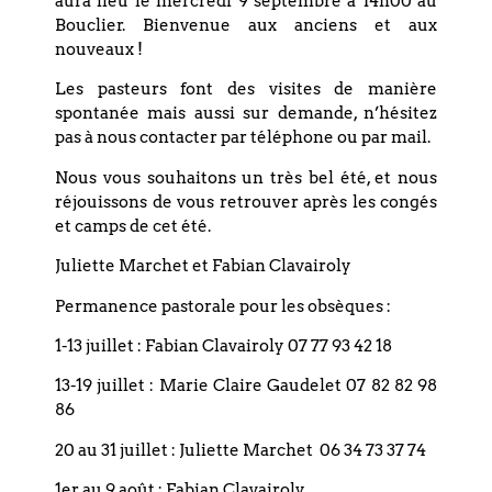
aura lieu le mercredi 9 septembre à 14h00 au
+ Exporter vers iCal
Bouclier. Bienvenue aux anciens et aux
nouveaux !
Les pasteurs font des visites de manière
spontanée mais aussi sur demande, n’hésitez
pas à nous contacter par téléphone ou par mail.
Précédent
Nous vous souhaitons un très bel été, et nous
réjouissons de vous retrouver après les congés
et camps de cet été.
Suivant
Juliette Marchet et Fabian Clavairoly
Permanence pastorale pour les obsèques :
1-13 juillet : Fabian Clavairoly 07 77 93 42 18
13-19 juillet : Marie Claire Gaudelet 07 82 82 98
86
Coordonnées
20 au 31 juillet : Juliette Marchet 06 34 73 37 74
Eglise réformée du Bouclier
1er au 9 août : Fabian Clavairoly