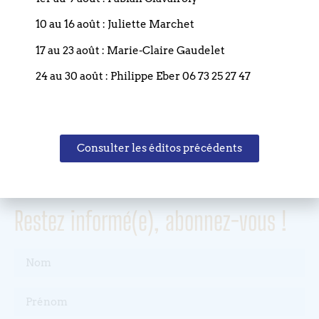
4 rue du Bouclier
10 au 16 août : Juliette Marchet
67000 STRASBOURG
17 au 23 août : Marie-Claire Gaudelet
France
24 au 30 août : Philippe Eber 06 73 25 27 47
T. +33 (0)3 88 75 77 85
Email : paroisse.bouclier@orange.fr
Consulter les éditos précédents
Restez informé(e), abonnez-vous !