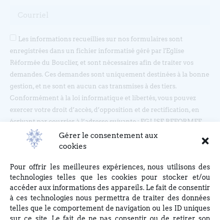
Les informations recueillies sur nos formulaires sont
enregistrées dans un fichier informatisé géré par l'Eglise
Réformée du Bouclier, et sont nécessaires afin de traiter vos
demandes. Ces demandes sont uniquement destinées à la bonne
gestion, et ne sont en aucun cas transmises à des tiers.
Conformément à la loi informatique et libertés, vous pouvez
exercer votre droit d’accès, d’opposition et de rectification, en
écrivant par courrier à l’adresse suivante : EGLISE REFORMEE
DU BOUCLIER, 4 rue du Bouclier, 67000 STRASBOURG ou en
Gérer le consentement aux
écrivant à eglise(at)lebouclier.fr
cookies
Pour offrir les meilleures expériences, nous utilisons des
Je m'abonne
technologies telles que les cookies pour stocker et/ou
accéder aux informations des appareils. Le fait de consentir
à ces technologies nous permettra de traiter des données
telles que le comportement de navigation ou les ID uniques
sur ce site. Le fait de ne pas consentir ou de retirer son