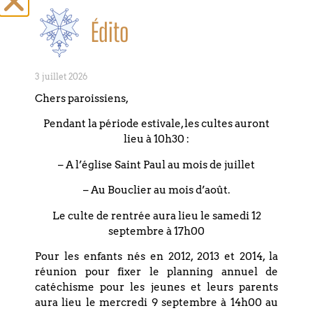
Dominique Thomas de l’ église réformée
Édito
du Bouclier, donne un concert ce
mardi
14 juillet 2026 à 17h00.
3 juillet 2026
Ce sera une belle occasion pour les
Chers paroissiens,
mélomanes d’entendre des grandes
œuvres de Johann Sebastian Bach
Pendant la période estivale, les cultes auront
(Prélude et Fugue en sol majeur BWV
lieu à 10h30 :
541, Toccata et Fugue en fa majeur BWV
– A l’église Saint Paul au mois de juillet
540, Sonate en trio n°4 BWV528…) et
également la fameuse
Marseillaise
de
– Au Bouclier au mois d’août.
Claude-Bénigne Balbastre qui viendra
Le culte de rentrée aura lieu le samedi 12
clore ce « feux d’artifice musical ».
septembre à 17h00
entrée libre – plateau à la sortie
Pour les enfants nés en 2012, 2013 et 2014, la
réunion pour fixer le planning annuel de
catéchisme pour les jeunes et leurs parents
aura lieu le mercredi 9 septembre à 14h00 au