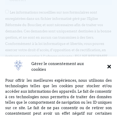
Les informations recueillies sur nos formulaires sont
enregistrées dans un fichier informatisé géré par l'Eglise
Réformée du Bouclier, et sont nécessaires afin de traiter vos
demandes. Ces demandes sont uniquement destinées à la bonne
gestion, et ne sont en aucun cas transmises à des tiers.
Conformément à la loi informatique et libertés, vous pouvez
exercer votre droit d’accès, d’opposition et de rectification, en
écrivant par courrier à l’adresse suivante : EGLISE REFORMEE
DU BOUCLIER, 4 rue du Bouclier, 67000 STRASBOURG ou en
Gérer le consentement aux
écrivant à eglise(at)lebouclier.fr
cookies
Pour offrir les meilleures expériences, nous utilisons des
Je m'abonne
technologies telles que les cookies pour stocker et/ou
accéder aux informations des appareils. Le fait de consentir
à ces technologies nous permettra de traiter des données
telles que le comportement de navigation ou les ID uniques
sur ce site. Le fait de ne pas consentir ou de retirer son
consentement peut avoir un effet négatif sur certaines