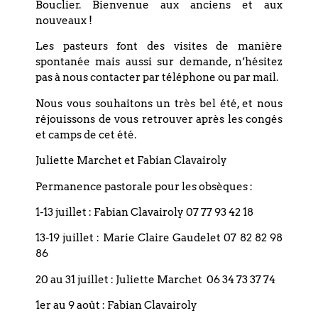
Bouclier. Bienvenue aux anciens et aux
nouveaux !
Les pasteurs font des visites de manière
PARTAGEZ CET
spontanée mais aussi sur demande, n’hésitez
ÉVÉNEMENT
pas à nous contacter par téléphone ou par mail.
Nous vous souhaitons un très bel été, et nous
réjouissons de vous retrouver après les congés
et camps de cet été.
Juliette Marchet et Fabian Clavairoly
Permanence pastorale pour les obsèques :
1-13 juillet : Fabian Clavairoly 07 77 93 42 18
13-19 juillet : Marie Claire Gaudelet 07 82 82 98
86
+ Ajouter à mon Agenda Google
20 au 31 juillet : Juliette Marchet 06 34 73 37 74
1er au 9 août : Fabian Clavairoly
+ Exporter vers iCal