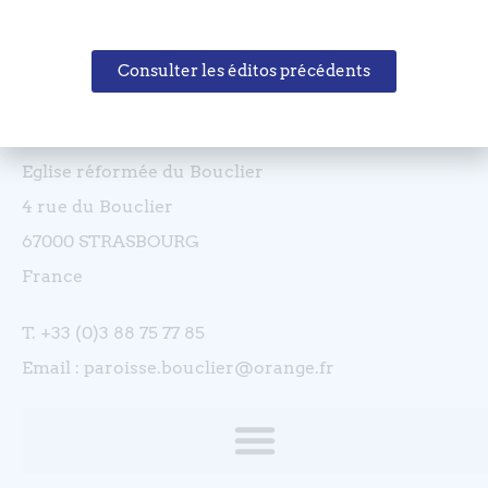
Consulter les éditos précédents
Coordonnées
Eglise réformée du Bouclier
4 rue du Bouclier
67000 STRASBOURG
France
T. +33 (0)3 88 75 77 85
Email : paroisse.bouclier@orange.fr