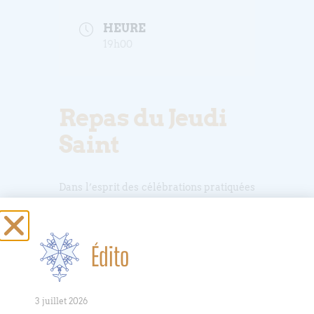
HEURE
19h00
Repas du Jeudi
Saint
Dans l’esprit des célébrations pratiquées
par les premiers chrétiens, nous vous
proposons un repas liturgique du Jeudi
Saint le 02 avril 2026 à 19h00. Lectures
Édito
et récits, gestes de partage et chants
rythment le repas pour faire place au
sens de Pâques.
3 juillet 2026