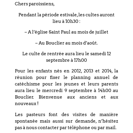
Chers paroissiens,
Merci de vous inscrire auprès du
secrétariat 03 88 75 77 85
Pendant la période estivale, les cultes auront
lieu à 10h30 :
ou paroisse.bouclier@orange.fr
– A l’église Saint Paul au mois de juillet
et d’apporter un dessert à partager pour
– Au Bouclier au mois d’août.
le repas.
Le culte de rentrée aura lieu le samedi 12
septembre à 17h00
Pour les enfants nés en 2012, 2013 et 2014, la
réunion pour fixer le planning annuel de
PARTAGEZ CET
catéchisme pour les jeunes et leurs parents
ÉVÉNEMENT
aura lieu le mercredi 9 septembre à 14h00 au
Bouclier. Bienvenue aux anciens et aux
nouveaux !
Les pasteurs font des visites de manière
spontanée mais aussi sur demande, n’hésitez
pas à nous contacter par téléphone ou par mail.