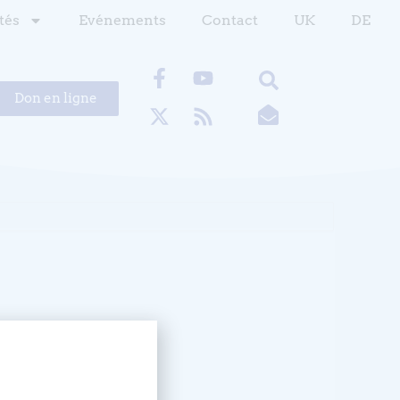
tés
Evénements
Contact
UK
DE
Don en ligne