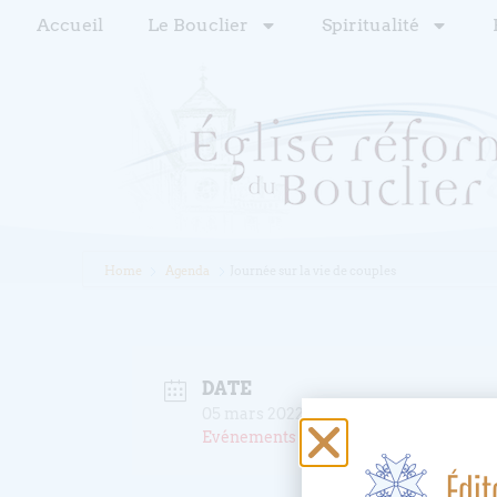
Accueil
Le Bouclier
Spiritualité
Home
Agenda
Journée sur la vie de couples
DATE
05 mars 2022
Evénements éxpirés
Édit