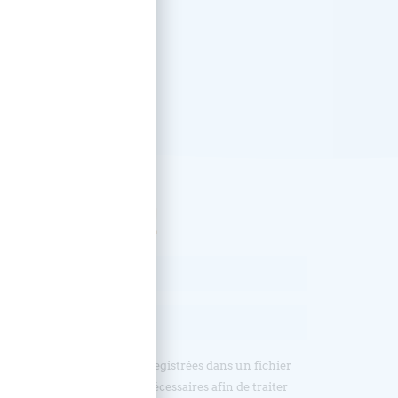
, abonnez-vous !
sur nos formulaires sont enregistrées dans un fichier
ormée du Bouclier, et sont nécessaires afin de traiter