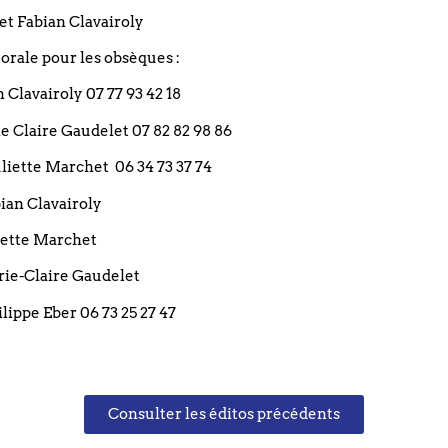
et Fabian Clavairoly
rale pour les obsèques :
Suivant
an Clavairoly 07 77 93 42 18
rie Claire Gaudelet 07 82 82 98 86
 Juliette Marchet 06 34 73 37 74
bian Clavairoly
Restez informé(e)
liette Marchet
arie-Claire Gaudelet
ilippe Eber 06 73 25 27 47
Les informations recueillies 
Consulter les éditos précédents
informatisé géré par l'Eglise Réf