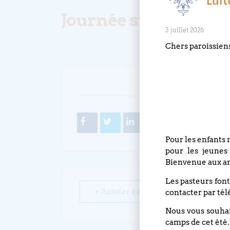
Journée sur la vie d
3 juillet 2026
Chers paroissien
PARTA
Pour les enfants 
pour les jeunes
Bienvenue aux an
Les pasteurs font
+ Ajouter à mon Agenda Google
contacter par tél
Nous vous souhait
camps de cet été.