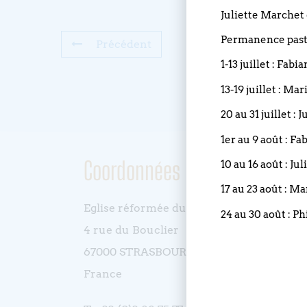
Juliette Marchet 
Permanence pasto
Précédent
1-13 juillet : Fabi
13-19 juillet : Ma
20 au 31 juillet :
1er au 9 août : Fa
Coordonnées
10 au 16 août : Ju
17 au 23 août : M
Eglise réformée du Bouclier
24 au 30 août : Ph
4 rue du Bouclier
67000 STRASBOURG
France