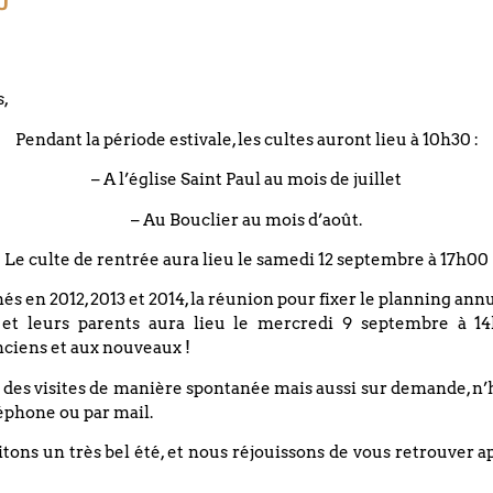
e couples
s,
Pendant la période estivale, les cultes auront lieu à 10h30 :
– A l’église Saint Paul au mois de juillet
GEZ CET ÉVÉNEMENT
– Au Bouclier au mois d’août.
Le culte de rentrée aura lieu le samedi 12 septembre à 17h00
nés en 2012, 2013 et 2014, la réunion pour fixer le planning an
 et leurs parents aura lieu le mercredi 9 septembre à 14
ciens et aux nouveaux !
 des visites de manière spontanée mais aussi sur demande, n’
+ Exporter vers iCal
éphone ou par mail.
ons un très bel été, et nous réjouissons de vous retrouver a