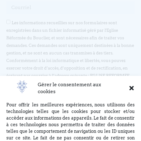
Les informations recueillies sur nos formulaires sont
enregistrées dans un fichier informatisé géré par l'Eglise
Réformée du Bouclier, et sont nécessaires afin de traiter vos
demandes. Ces demandes sont uniquement destinées à la bonne
gestion, et ne sont en aucun cas transmises à des tiers.
Conformément à la loi informatique et libertés, vous pouvez
exercer votre droit d’accès, d’opposition et de rectification, en
écrivant par courrier à l’adresse suivante : EGLISE REFORMEE
DU BOUCLIER, 4 rue du Bouclier, 67000 STRASBOURG ou en
Gérer le consentement aux
écrivant à eglise(at)lebouclier.fr
cookies
Pour offrir les meilleures expériences, nous utilisons des
Je m'abonne
technologies telles que les cookies pour stocker et/ou
accéder aux informations des appareils. Le fait de consentir
à ces technologies nous permettra de traiter des données
telles que le comportement de navigation ou les ID uniques
sur ce site. Le fait de ne pas consentir ou de retirer son