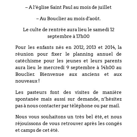
– 23h00 Nos attentes.
– A l’église Saint Paul au mois de juillet
Tisane et méditation.
– Au Bouclier au mois d’août.
Contacts :
Le culte de rentrée aura lieu le samedi 12
– Françoise Poujoulet, déléguée
septembre à 17h00
Régionale CIMADE 03 88 36 94 56
– Pasteur Pierre Magne de la Croix, 03 88
Pour les enfants nés en 2012, 2013 et 2014, la
75 77 85
réunion pour fixer le planning annuel de
catéchisme pour les jeunes et leurs parents
– Arletta Thomas, Pastorale des
aura lieu le mercredi 9 septembre à 14h00 au
Migrants 03 88 21 29 66
Bouclier. Bienvenue aux anciens et aux
nouveaux !
Les pasteurs font des visites de manière
spontanée mais aussi sur demande, n’hésitez
pas à nous contacter par téléphone ou par mail.
PARTAGEZ CET
ÉVÉNEMENT
Nous vous souhaitons un très bel été, et nous
réjouissons de vous retrouver après les congés
et camps de cet été.