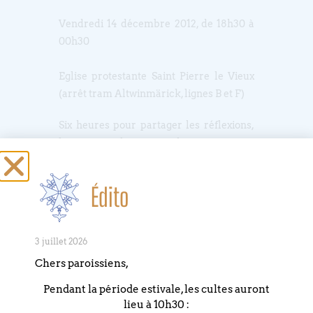
Vendredi 14 décembre 2012, de 18h30 à
00h30
Eglise protestante Saint Pierre le Vieux
(arrêt tram Altwinmärick, lignes B et F)
Six heures pour partager les réflexions,
le repas, le sens des migrations
aujourd’hui en trois temps qui peuvent
se suivre séparément
Édito
– 18h30 Pourquoi se met-on en route ?
Extraits de films, de livres, de
témoignages. Méditation.
3 juillet 2026
– 21h00 Repas préparé par l’Association
Chers paroissiens,
des Protestants Camerounais
d’Europe et animation autour du
Pendant la période estivale, les cultes auront
parcours migratoire.
lieu à 10h30 :