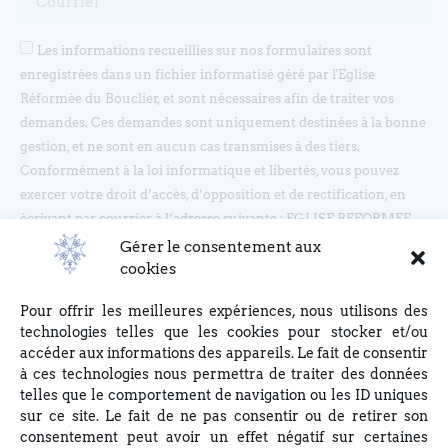
Les informations recueillies sur nos formulaires sont
enregistrées dans un fichier informatisé géré par l'Eglise
Réformée du Bouclier, et sont nécessaires afin de traiter vos
demandes. Ces demandes sont uniquement destinées à la bonne
gestion, et ne sont en aucun cas transmises à des tiers.
Conformément à la loi informatique et libertés, vous pouvez
exercer votre droit d’accès, d’opposition et de rectification, en
écrivant par courrier à l’adresse suivante : EGLISE REFORMEE
DU BOUCLIER, 4 rue du Bouclier, 67000 STRASBOURG ou en
Gérer le consentement aux
écrivant à eglise(at)lebouclier.fr
cookies
Pour offrir les meilleures expériences, nous utilisons des
Je m'abonne
technologies telles que les cookies pour stocker et/ou
accéder aux informations des appareils. Le fait de consentir
à ces technologies nous permettra de traiter des données
telles que le comportement de navigation ou les ID uniques
sur ce site. Le fait de ne pas consentir ou de retirer son
consentement peut avoir un effet négatif sur certaines