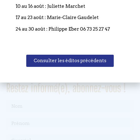
10 au 16 août : Juliette Marchet
67000 STRASBOURG
17 au 23 août : Marie-Claire Gaudelet
France
24 au 30 août : Philippe Eber 06 73 25 27 47
T. +33 (0)3 88 75 77 85
Email : paroisse.bouclier@orange.fr
Consulter les éditos précédents
Restez informé(e), abonnez-vous !