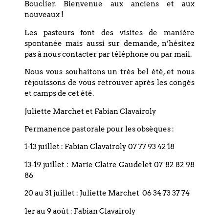
Bouclier. Bienvenue aux anciens et aux
nouveaux !
Les pasteurs font des visites de manière
spontanée mais aussi sur demande, n’hésitez
pas à nous contacter par téléphone ou par mail.
Précédent
Nous vous souhaitons un très bel été, et nous
réjouissons de vous retrouver après les congés
et camps de cet été.
Suivant
Juliette Marchet et Fabian Clavairoly
Permanence pastorale pour les obsèques :
1-13 juillet : Fabian Clavairoly 07 77 93 42 18
13-19 juillet : Marie Claire Gaudelet 07 82 82 98
Coordonnées
86
20 au 31 juillet : Juliette Marchet 06 34 73 37 74
Eglise réformée du Bouclier
1er au 9 août : Fabian Clavairoly
4 rue du Bouclier