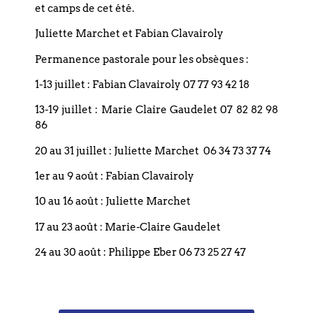
+ Ajouter à mon Agenda Google
et camps de cet été.
Juliette Marchet et Fabian Clavairoly
+ Exporter vers iCal
Permanence pastorale pour les obsèques :
1-13 juillet : Fabian Clavairoly 07 77 93 42 18
13-19 juillet : Marie Claire Gaudelet 07 82 82 98
86
20 au 31 juillet : Juliette Marchet 06 34 73 37 74
Précédent
1er au 9 août : Fabian Clavairoly
Suivant
10 au 16 août : Juliette Marchet
17 au 23 août : Marie-Claire Gaudelet
24 au 30 août : Philippe Eber 06 73 25 27 47