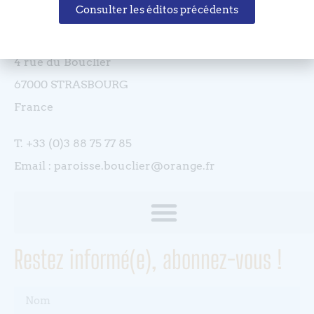
Coordonnées
Consulter les éditos précédents
Eglise réformée du Bouclier
4 rue du Bouclier
67000 STRASBOURG
France
T. +33 (0)3 88 75 77 85
Email : paroisse.bouclier@orange.fr
Restez informé(e), abonnez-vous !