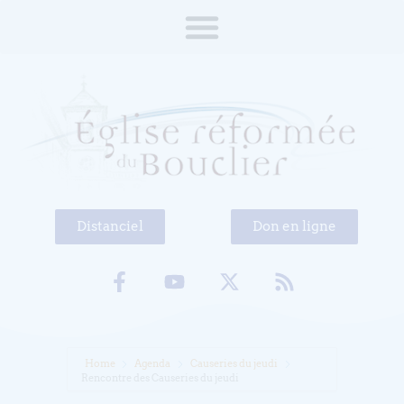
Distanciel
Don en ligne
Home
Agenda
Causeries du jeudi
Rencontre des Causeries du jeudi