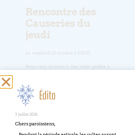
Rencontre des
Causeries du
jeudi
Le vendredi 10 octobre à 10h30
Nous vous invitons à une visite guidée à
la Médiathèque protestante de
l’exposition :
Édito
La guerre des paysans en Alsace, une
guerre des religions
3 juillet 2026
Inscription obligatoire auprès du
Chers paroissiens,
secrétariat
Pendant la période estivale, les cultes auront