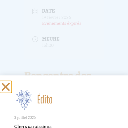
DATE
19 février 2026
Evénements éxpirés
HEURE
15h00
Rencontre des
Causeries du
jeudi
Édito
Les guerres de Religion vues par les
3 juillet 2026
protestants français depuis les années
Chers paroissiens,