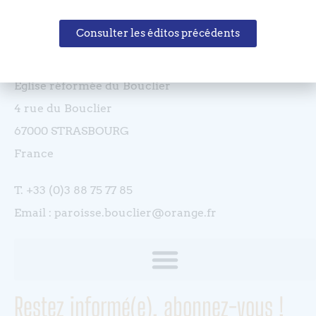
Consulter les éditos précédents
Coordonnées
Eglise réformée du Bouclier
4 rue du Bouclier
67000 STRASBOURG
France
T. +33 (0)3 88 75 77 85
Email : paroisse.bouclier@orange.fr
Restez informé(e), abonnez-vous !