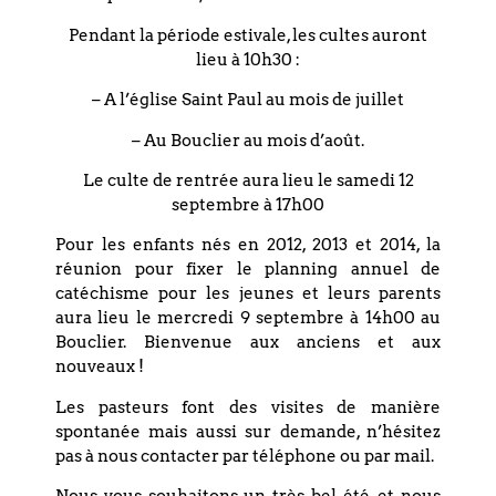
1960 : un passé dépassé ? »
Pendant la période estivale, les cultes auront
Avec
Laurent Ropp
lieu à 10h30 :
– A l’église Saint Paul au mois de juillet
Docteur en histoire moderne et
contemporaine
– Au Bouclier au mois d’août.
Le culte de rentrée aura lieu le samedi 12
septembre à 17h00
Pour les enfants nés en 2012, 2013 et 2014, la
PARTAGEZ CET
réunion pour fixer le planning annuel de
ÉVÉNEMENT
catéchisme pour les jeunes et leurs parents
aura lieu le mercredi 9 septembre à 14h00 au
Bouclier. Bienvenue aux anciens et aux
nouveaux !
Les pasteurs font des visites de manière
spontanée mais aussi sur demande, n’hésitez
pas à nous contacter par téléphone ou par mail.