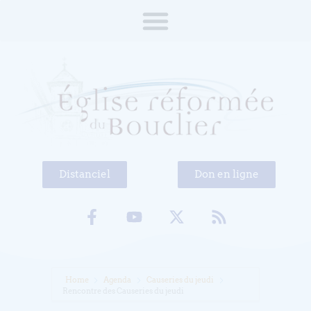
Distanciel
Don en ligne
Home
Agenda
Causeries du jeudi
Rencontre des Causeries du jeudi