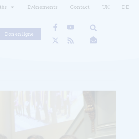
tés
Evénements
Contact
UK
DE
Don en ligne