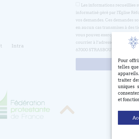
Les informations recueillies 
informatisé géré par l'Eglise Réf
vos demandes. Ces demandes son
en aucun cas transmises à des ti
vous pouvez exercer votre droit d
courrier à l’adresse suivante 
t
Intra
67000 STRASBOURG ou en écrivan
Pour offr
telles qu
appareils
traiter d
uniques s
consentem
et fonctio
Ac