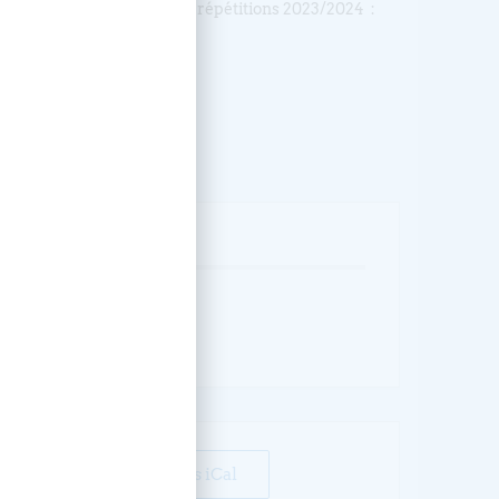
ier à Strasbourg pour les répétitions 2023/2024 :
ÉVÉNEMENT
+ Exporter vers iCal