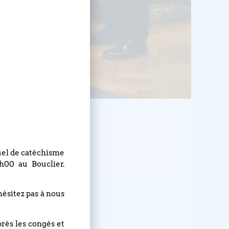
HEURE
20h00 - 22h00
nuel de catéchisme
h00 au Bouclier.
hésitez pas à nous
iends
près les congés et