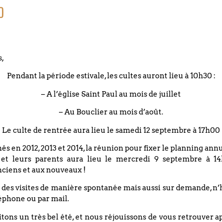
o
s,
Pendant la période estivale, les cultes auront lieu à 10h30 :
– A l’église Saint Paul au mois de juillet
– Au Bouclier au mois d’août.
DATE
Le culte de rentrée aura lieu le samedi 12 septembre à 17h00
13 septembre 2023
nés en 2012, 2013 et 2014, la réunion pour fixer le planning an
Evénements éxpirés
 et leurs parents aura lieu le mercredi 9 septembre à 14
ciens et aux nouveaux !
 des visites de manière spontanée mais aussi sur demande, n’
Répétition des Gospel Fr
éphone ou par mail.
ons un très bel été, et nous réjouissons de vous retrouver a