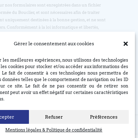
sur nos formulaires sont enregistrées dans un fichier
ormée du Bouclier, et sont nécessaires afin de traiter
t uniquement destinées à la bonne gestion, et ne sont
ers. Conformément à la loi informatique et libertés,
’accès, d’opposition et de rectification, en écrivant par
: EGLISE REFORMEE DU BOUCLIER, 4 rue du Bouclier,
Gérer le consentement aux cookies
t à eglise(at)lebouclier.fr
ir les meilleures expériences, nous utilisons des technologies
Je m'abonne
e les cookies pour stocker et/ou accéder aux informations des
. Le fait de consentir à ces technologies nous permettra de
es données telles que le comportement de navigation ou les ID
ur ce site. Le fait de ne pas consentir ou de retirer son
ent peut avoir un effet négatif sur certaines caractéristiques
ns.
cepter
Refuser
Préférences
Mentions légales & Politique de confidentialité