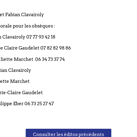
Rendez-vous à 20h00 dans la salle Bartholmé 4 rue du Boucl
et Fabian Clavairoly
contact :
rale pour les obsèques :
gospelfriends@lebouclier.com
an Clavairoly 07 77 93 42 18
rie Claire Gaudelet 07 82 82 98 86
 Juliette Marchet 06 34 73 37 74
PARTAGEZ CET 
bian Clavairoly
liette Marchet
arie-Claire Gaudelet
ilippe Eber 06 73 25 27 47
+ Ajouter à mon Agenda Google
Consulter les éditos précédents