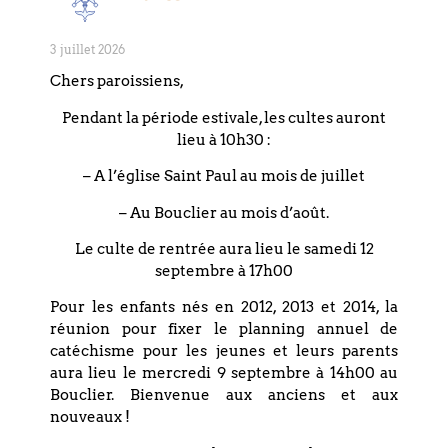
protestante peut impacter nos choix.
3 juillet 2026
En lien avec nos frères et sœurs de la
Chers paroissiens,
paroisse réformée Saint-Paul et
accompagnés de Frédéric Rognon,
Pendant la période estivale, les cultes auront
lieu à 10h30 :
professeur de philosophie à la Faculté de
théologie protestante de Strasbourg,
– A l’église Saint Paul au mois de juillet
nous mettrons ensemble des mots sur ce
– Au Bouclier au mois d’août.
que nous ressentons, ce que nous
croyons, et ce que nous espérons face à
Le culte de rentrée aura lieu le samedi 12
la situation politique que nous
septembre à 17h00
traversons.
Pour les enfants nés en 2012, 2013 et 2014, la
réunion pour fixer le planning annuel de
catéchisme pour les jeunes et leurs parents
aura lieu le mercredi 9 septembre à 14h00 au
Bouclier. Bienvenue aux anciens et aux
PARTAGEZ CET
nouveaux !
ÉVÉNEMENT