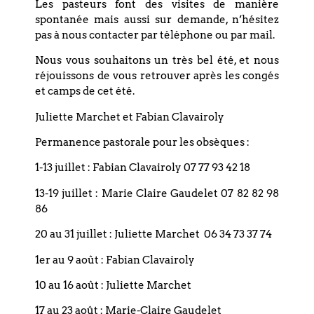
Les pasteurs font des visites de manière
spontanée mais aussi sur demande, n’hésitez
pas à nous contacter par téléphone ou par mail.
Nous vous souhaitons un très bel été, et nous
réjouissons de vous retrouver après les congés
et camps de cet été.
Juliette Marchet et Fabian Clavairoly
Permanence pastorale pour les obsèques :
1-13 juillet : Fabian Clavairoly 07 77 93 42 18
+ Ajouter à mon Agenda Google
13-19 juillet : Marie Claire Gaudelet 07 82 82 98
86
+ Exporter vers iCal
20 au 31 juillet : Juliette Marchet 06 34 73 37 74
1er au 9 août : Fabian Clavairoly
10 au 16 août : Juliette Marchet
17 au 23 août : Marie-Claire Gaudelet