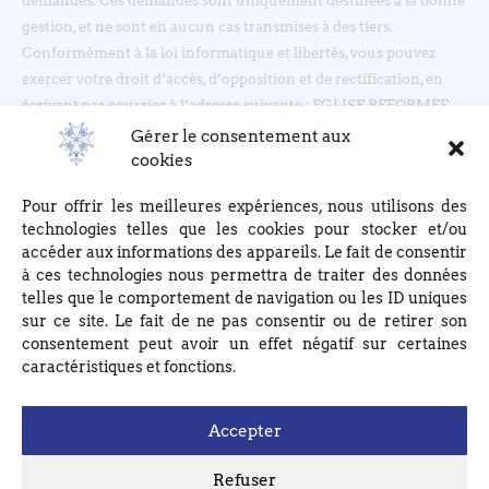
demandes. Ces demandes sont uniquement destinées à la bonne
gestion, et ne sont en aucun cas transmises à des tiers.
Conformément à la loi informatique et libertés, vous pouvez
exercer votre droit d’accès, d’opposition et de rectification, en
écrivant par courrier à l’adresse suivante : EGLISE REFORMEE
DU BOUCLIER, 4 rue du Bouclier, 67000 STRASBOURG ou en
Gérer le consentement aux
écrivant à eglise(at)lebouclier.fr
cookies
Pour offrir les meilleures expériences, nous utilisons des
Je m'abonne
technologies telles que les cookies pour stocker et/ou
accéder aux informations des appareils. Le fait de consentir
à ces technologies nous permettra de traiter des données
telles que le comportement de navigation ou les ID uniques
sur ce site. Le fait de ne pas consentir ou de retirer son
consentement peut avoir un effet négatif sur certaines
caractéristiques et fonctions.
Accepter
Refuser