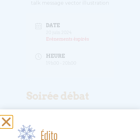
talk message vector illustration
DATE
20 juin 2024
Evénements éxpirés
HEURE
19h00 - 20h00
Soirée débat
La paroisse réformée du Bouclier, forte
de son histoire et de ses valeurs vous
invite à un temps d’échanges et de
Édito
partage sur la manière dont la foi