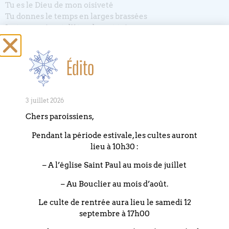
Tu es le Dieu de mon oisiveté
Tu donnes le temps en larges brassées
Le temps vivant d’être devant toi
Tu es le Dieu de l’enfant distrait
crayon coincé entre les dents, regard fugueur par la
Édito
fenêtre
Toi seul connais le lent travail qui le fait naître
Tu es un Dieu bien ingénieux
3 juillet 2026
qui ressuscite nos temps morts
Chers paroissiens,
au simple bruissement de ta présente
Pendant la période estivale, les cultes auront
Tu es le Dieu de l’inutile, de rien tu sais faire quelque
lieu à 10h30 :
chose
Et tu recycles nos temps perdus
– A l’église Saint Paul au mois de juillet
en les faisant entrer dans ton Éternité.
– Au Bouclier au mois d’août.
Marion Muller-Colard, théologienne
Le culte de rentrée aura lieu le samedi 12
septembre à 17h00