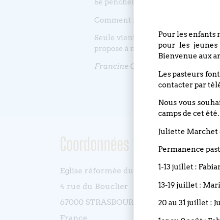
Se pencher sans fin dans la vie des 
Comment rester dans l’affection san
Pour les enfants 
Seule vient nous réveiller de nos 
pour les jeunes
propose à notre déchiffrage la subt
Bienvenue aux an
Francine Carillo, théologienne ré
Les pasteurs font
contacter par tél
Nous vous souhait
camps de cet été.
Juliette Marchet 
Coordonnées
Permanence pasto
1-13 juillet : Fabi
Eglise réformée du Bouclier
13-19 juillet : Ma
4 rue du Bouclier
67000 STRASBOURG
20 au 31 juillet :
France