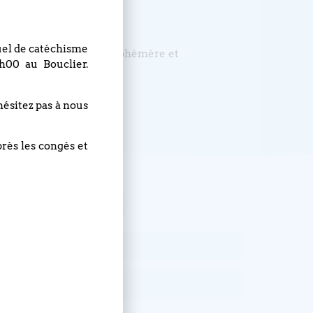
rsonnes ?
ise de l’origine ?
nuel de catéchisme
e lumière qui déborde d’éphémère et
h00 au Bouclier.
hésitez pas à nous
près les congés et
, abonnez-vous !