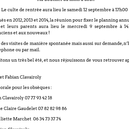
autres n’est-ce pas dévitaliser la sienne jusqu’à en clore le pe
Le culte de rentrée aura lieu le samedi 12 septembre à 17h00
s la murer en prison sinon en se laissant transpercer par la br
nés en 2012, 2013 et 2014, la réunion pour fixer le planning an
indolences et nous délivrer de nos capacités cette haleine d
 et leurs parents aura lieu le mercredi 9 septembre à 14
ile partition déposée en tout visage
ciens et aux nouveaux !
formée suisse
 des visites de manière spontanée mais aussi sur demande, n’
éphone ou par mail.
ons un très bel été, et nous réjouissons de vous retrouver a
et Fabian Clavairoly
Restez informé(e)
rale pour les obsèques :
an Clavairoly 07 77 93 42 18
rie Claire Gaudelet 07 82 82 98 86
 Juliette Marchet 06 34 73 37 74