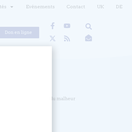
tés
Evénements
Contact
UK
DE
Don en ligne
 du bonheur qui les anime, du malheur