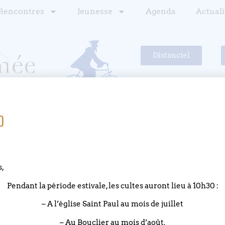
Rencontres
Jeunesse
Agenda
Actuali
Distanciel
o
pas aux cieux
oue de nos jours
s,
 pas nos affaires humaines
Pendant la période estivale, les cultes auront lieu à 10h30 :
ort quotidien
– A l’église Saint Paul au mois de juillet
e dont l’homme jouit
d’être de purs esprits
– Au Bouclier au mois d’août.