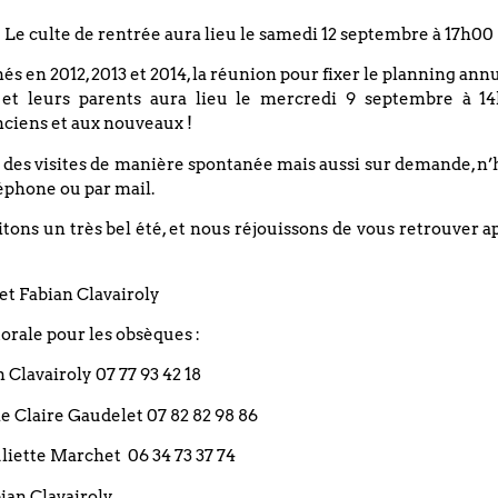
tion
dictions
Le culte de rentrée aura lieu le samedi 12 septembre à 17h00
et nos responsabilités
nés en 2012, 2013 et 2014, la réunion pour fixer le planning an
partiennent
 et leurs parents aura lieu le mercredi 9 septembre à 14
 gloire.
ciens et aux nouveaux !
nne
 des visites de manière spontanée mais aussi sur demande, n’
éphone ou par mail.
ons un très bel été, et nous réjouissons de vous retrouver a
et Fabian Clavairoly
Restez informé(e)
rale pour les obsèques :
an Clavairoly 07 77 93 42 18
rie Claire Gaudelet 07 82 82 98 86
 Juliette Marchet 06 34 73 37 74
bian Clavairoly