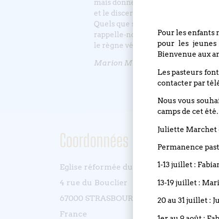
mais donne-nous le courage de l’ac
et le discernement dans nos contra
Quels que soient nos engagements 
Pour les enfants 
rappelle-nous que c’est à toi qu’ap
pour les jeunes
le règne véritable, la puissance et la
Bienvenue aux an
Marion Muller-Colard, théologie
Les pasteurs font
contacter par tél
Nous vous souhait
camps de cet été.
Juliette Marchet 
Coordonnées
Permanence pasto
1-13 juillet : Fabi
Eglise réformée du Bouclier
4 rue du Bouclier
13-19 juillet : Ma
67000 STRASBOURG
20 au 31 juillet :
France
1er au 9 août : Fa