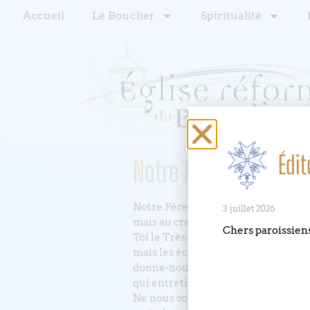
Accueil
Le Bouclier
Spiritualité
Édit
Notre Père qui n’est 
Notre Père qui n’est pas aux cieux
3 juillet 2026
mais au creux de la terre, dans la b
Chers paroissien
Toi le Très-Concret qui ne néglige
mais les éclaire de ta Parole
donne-nous de prendre part à l’eff
qui entretient le monde et la plac
Ne nous soumets pas à la tentation 