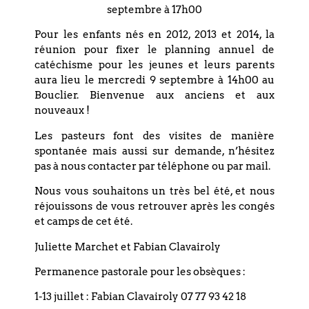
septembre à 17h00
Edith Wild
Pour les enfants nés en 2012, 2013 et 2014, la
réunion pour fixer le planning annuel de
catéchisme pour les jeunes et leurs parents
aura lieu le mercredi 9 septembre à 14h00 au
Bouclier. Bienvenue aux anciens et aux
nouveaux !
Coordonnées
Les pasteurs font des visites de manière
spontanée mais aussi sur demande, n’hésitez
Eglise réformée du Bouclier
pas à nous contacter par téléphone ou par mail.
4 rue du Bouclier
Nous vous souhaitons un très bel été, et nous
67000 STRASBOURG
réjouissons de vous retrouver après les congés
et camps de cet été.
France
Juliette Marchet et Fabian Clavairoly
T. +33 (0)3 88 75 77 85
Permanence pastorale pour les obsèques :
Email : paroisse.bouclier@orange.fr
1-13 juillet : Fabian Clavairoly 07 77 93 42 18