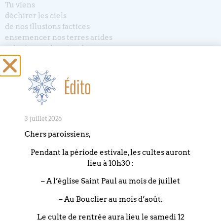
Tu viens
déchirer les ciels
de nos illusions factices
ensemencer nos terres arides
aplanir nos chemins de ronces
Tu viens
tracer route nouvelle
Édito
déraciner de nos vies
les germes de haine
et dévoiler un monde fraternel
3 juillet 2026
Tu viens
Chers paroissiens,
poser ton éclat au fort de notre nuit
apporter la fraîcheur de l’aurore
Pendant la période estivale, les cultes auront
pour notre terre flétrie
lieu à 10h30 :
conduire nos pas dans tes sillons d’amour
– A l’église Saint Paul au mois de juillet
Jésus, Emmanuel,
– Au Bouclier au mois d’août.
mystérieux visiteur
de toute vie humaine
Le culte de rentrée aura lieu le samedi 12