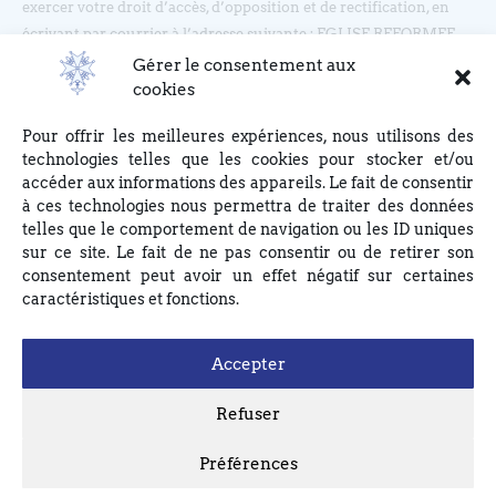
exercer votre droit d’accès, d’opposition et de rectification, en
écrivant par courrier à l’adresse suivante : EGLISE REFORMEE
DU BOUCLIER, 4 rue du Bouclier, 67000 STRASBOURG ou en
Gérer le consentement aux
écrivant à eglise(at)lebouclier.fr
cookies
Pour offrir les meilleures expériences, nous utilisons des
Je m'abonne
technologies telles que les cookies pour stocker et/ou
accéder aux informations des appareils. Le fait de consentir
à ces technologies nous permettra de traiter des données
telles que le comportement de navigation ou les ID uniques
sur ce site. Le fait de ne pas consentir ou de retirer son
consentement peut avoir un effet négatif sur certaines
caractéristiques et fonctions.
Accepter
Refuser
Préférences