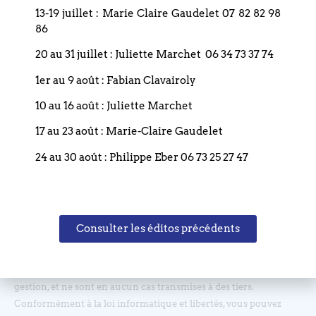
13-19 juillet : Marie Claire Gaudelet 07 82 82 98
86
20 au 31 juillet : Juliette Marchet 06 34 73 37 74
Restez informé(e), abonnez-vous !
1er au 9 août : Fabian Clavairoly
10 au 16 août : Juliette Marchet
17 au 23 août : Marie-Claire Gaudelet
24 au 30 août : Philippe Eber 06 73 25 27 47
Les informations recueillies sur nos formulaires sont
Consulter les éditos précédents
enregistrées dans un fichier informatisé géré par l'Eglise
Réformée du Bouclier, et sont nécessaires afin de traiter vos
demandes. Ces demandes sont uniquement destinées à la bonne
gestion, et ne sont en aucun cas transmises à des tiers.
Conformément à la loi informatique et libertés, vous pouvez