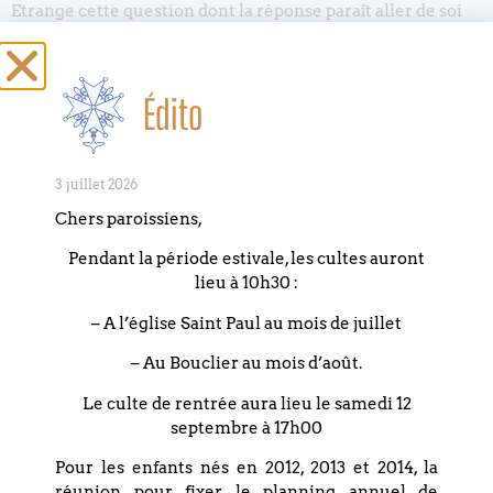
Etrange cette question dont la réponse paraît aller de soi
Elle interroge cependant plus profond qu’il n’y paraît
La maladie serait-elle parfois un refuge contre un plus
Édito
grand mal-être ?
Guérir n’a pas toujours la légèreté invoquée
3 juillet 2026
C’est rentrer dans le rang, cesser d’être différent, marcher
Chers paroissiens,
sans bâton
Pendant la période estivale, les cultes auront
Est-on toujours sûr de vouloir être bien-portant quand cela
lieu à 10h30 :
veut dire se prendre en main, là où on se laissait prendre
par la main ?
– A l’église Saint Paul au mois de juillet
Francine Carillo, théologienne réformée suisse
– Au Bouclier au mois d’août.
Le culte de rentrée aura lieu le samedi 12
septembre à 17h00
Pour les enfants nés en 2012, 2013 et 2014, la
réunion pour fixer le planning annuel de