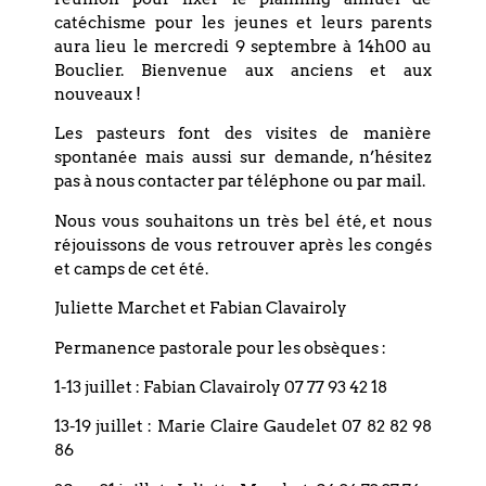
Coordonnées
catéchisme pour les jeunes et leurs parents
aura lieu le mercredi 9 septembre à 14h00 au
Bouclier. Bienvenue aux anciens et aux
Eglise réformée du Bouclier
nouveaux !
4 rue du Bouclier
Les pasteurs font des visites de manière
67000 STRASBOURG
spontanée mais aussi sur demande, n’hésitez
pas à nous contacter par téléphone ou par mail.
France
Nous vous souhaitons un très bel été, et nous
réjouissons de vous retrouver après les congés
T. +33 (0)3 88 75 77 85
et camps de cet été.
Email : paroisse.bouclier@orange.fr
Juliette Marchet et Fabian Clavairoly
Permanence pastorale pour les obsèques :
1-13 juillet : Fabian Clavairoly 07 77 93 42 18
Restez informé(e), abonnez-vous !
13-19 juillet : Marie Claire Gaudelet 07 82 82 98
86