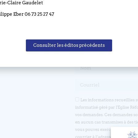
arie-Claire Gaudelet
ilippe Eber 06 73 25 27 47
Consulter les éditos précédents
Restez informé(e)
Les informations recueillies 
informatisé géré par l'Eglise Réf
vos demandes. Ces demandes son
en aucun cas transmises à des ti
vous pouvez exercer votre droit d
courrier à l’adresse suivante 