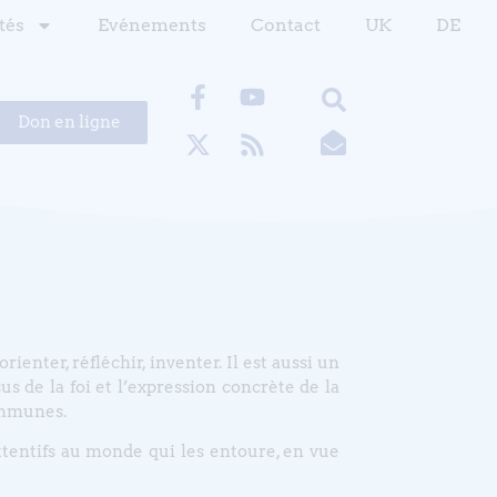
tés
Evénements
Contact
UK
DE
Don en ligne
rienter, réfléchir, inventer. Il est aussi un
 de la foi et l’expression concrète de la
communes.
attentifs au monde qui les entoure, en vue