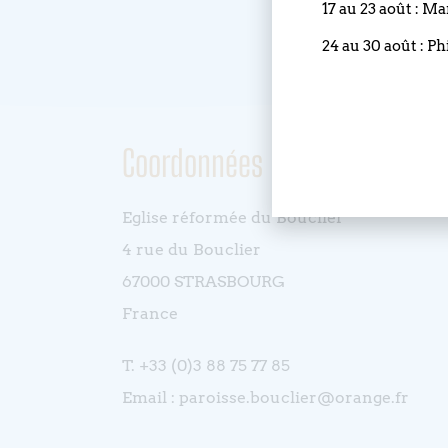
17 au 23 août : M
24 au 30 août : Ph
Coordonnées
Eglise réformée du Bouclier
4 rue du Bouclier
67000 STRASBOURG
France
T. +33 (0)3 88 75 77 85
Email : paroisse.bouclier@orange.fr