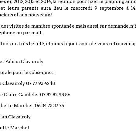
nés en 2012, 2013 et 2014, la réunion pour fixer le planning an
Élections des conseillers
 et leurs parents aura lieu le mercredi 9 septembre à 14
presbytéraux février 2024
ciens et aux nouveaux !
 des visites de manière spontanée mais aussi sur demande, n’
L’année 2024 est une année
éphone ou par mail.
élective pour le Conseil
ons un très bel été, et nous réjouissons de vous retrouver a
Presbytéral. Tous les 3 ans, nous
renouvelons en partie notre
Conseil composé au total de 10
et Fabian Clavairoly
rale pour les obsèques :
LIRE LA SUITE »
an Clavairoly 07 77 93 42 18
5 janvier 2024
rie Claire Gaudelet 07 82 82 98 86
 Juliette Marchet 06 34 73 37 74
bian Clavairoly
liette Marchet