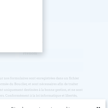
, abonnez-vous !
sur nos formulaires sont enregistrées dans un fichier
ormée du Bouclier, et sont nécessaires afin de traiter
t uniquement destinées à la bonne gestion, et ne sont
ers. Conformément à la loi informatique et libertés,
’accès, d’opposition et de rectification, en écrivant par
: EGLISE REFORMEE DU BOUCLIER, 4 rue du Bouclier,