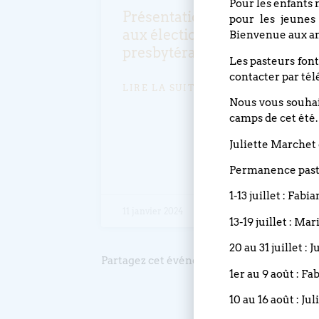
Pour les enfants 
Présentation des candidats
pour les jeunes
aux élections du conseil
Bienvenue aux an
presbytéral
Les pasteurs font
contacter par tél
LIRE LA SUITE »
Nous vous souhait
camps de cet été.
Juliette Marchet 
Permanence pasto
1-13 juillet : Fabi
11 janvier 2024
13-19 juillet : Ma
20 au 31 juillet :
Partagez cet événement
1er au 9 août : Fa
10 au 16 août : Ju