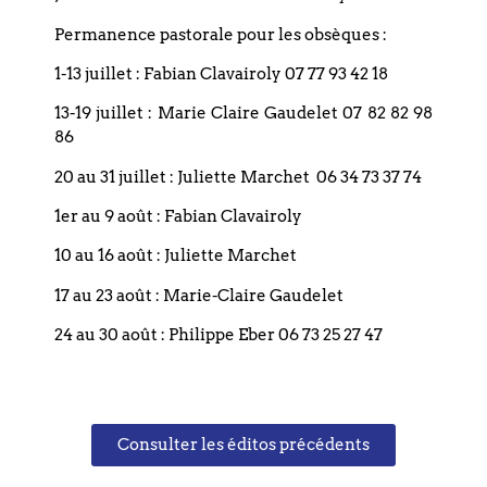
67000 STRASBOURG
Permanence pastorale pour les obsèques :
France
1-13 juillet : Fabian Clavairoly 07 77 93 42 18
T. +33 (0)3 88 75 77 85
13-19 juillet : Marie Claire Gaudelet 07 82 82 98
86
Email : paroisse.bouclier@orange.fr
20 au 31 juillet : Juliette Marchet 06 34 73 37 74
1er au 9 août : Fabian Clavairoly
10 au 16 août : Juliette Marchet
Restez informé(e), abonnez-vous !
17 au 23 août : Marie-Claire Gaudelet
24 au 30 août : Philippe Eber 06 73 25 27 47
Consulter les éditos précédents