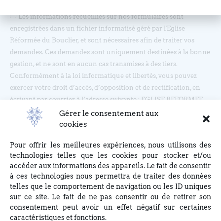
Les informations recueillies sur nos formulaires sont
enregistrées dans un fichier informatisé géré par l'Eglise
Réformée du Bouclier, et sont nécessaires afin de traiter vos
demandes. Ces demandes sont uniquement destinées à la bonne
gestion, et ne sont en aucun cas transmises à des tiers.
Conformément à la loi informatique et libertés, vous pouvez
exercer votre droit d’accès, d’opposition et de rectification, en
écrivant par courrier à l’adresse suivante : EGLISE REFORMEE
DU BOUCLIER, 4 rue du Bouclier, 67000 STRASBOURG ou en
Gérer le consentement aux
écrivant à eglise(at)lebouclier.fr
cookies
Pour offrir les meilleures expériences, nous utilisons des
Je m'abonne
technologies telles que les cookies pour stocker et/ou
accéder aux informations des appareils. Le fait de consentir
à ces technologies nous permettra de traiter des données
telles que le comportement de navigation ou les ID uniques
sur ce site. Le fait de ne pas consentir ou de retirer son
consentement peut avoir un effet négatif sur certaines
caractéristiques et fonctions.