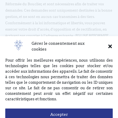
Réformée du Bouclier, et sont nécessaires afin de traiter vos
demandes. Ces demandes sont uniquement destinées à la bonne
gestion, et ne sont en aucun cas transmises à des tiers.
Conformément à la loi informatique et libertés, vous pouvez
exercer votre droit d’accès, d’opposition et de rectification, en
écrivant par courrier à l’adresse suivante : EGLISE REFORMEE
DU BOUCLIER, 4 rue du Bouclier, 67000 STRASBOURG ou en
Gérer le consentement aux
écrivant à eglise(at)lebouclier.fr
cookies
Pour offrir les meilleures expériences, nous utilisons des
Je m'abonne
technologies telles que les cookies pour stocker et/ou
accéder aux informations des appareils. Le fait de consentir
à ces technologies nous permettra de traiter des données
telles que le comportement de navigation ou les ID uniques
sur ce site. Le fait de ne pas consentir ou de retirer son
consentement peut avoir un effet négatif sur certaines
caractéristiques et fonctions.
Accepter