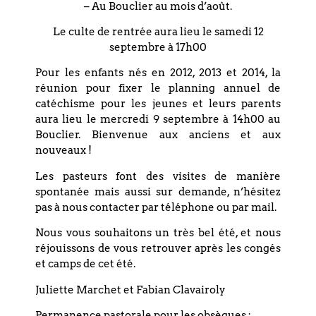
– Au Bouclier au mois d’août.
tolérance, du dynamisme et un intérêt constant pour les
arts. Le tout dans un souci d’humanité et d’écoute de
Le culte de rentrée aura lieu le samedi 12
l’autre. Enfin, un élément que j’ai découvert ici,
septembre à 17h00
caractéristique évidemment de l’orientation protestante :
la volonté de rendre la bible accessible à tous, sans
Pour les enfants nés en 2012, 2013 et 2014, la
renoncer à l’exigence intellectuelle. »
réunion pour fixer le planning annuel de
catéchisme pour les jeunes et leurs parents
« Selon vous, qu’est-ce qui fait la particularité des
aura lieu le mercredi 9 septembre à 14h00 au
cultes au Bouclier par rapport aux autres paroisses que
Bouclier. Bienvenue aux anciens et aux
vous connaissez ? »
nouveaux !
« Quelque chose qui a pu m’apparaître au début comme un
Les pasteurs font des visites de manière
manque par rapport à d’autres lieux que j’ai pu connaître,
spontanée mais aussi sur demande, n’hésitez
essentiellement catholiques, où l’on met l’accent sur les
pas à nous contacter par téléphone ou par mail.
rites et le cérémonial : un souci de transparence pour que
les textes soient transmis avec le moins d’interférences
Nous vous souhaitons un très bel été, et nous
possibles de la part des intervenants. En bref, une attention
réjouissons de vous retrouver après les congés
portée à la clarté, une caractéristique, dit-on, de la pensée
et camps de cet été.
française et donc bien dans la lignée de l’héritage
Juliette Marchet et Fabian Clavairoly
calviniste. Vous savez, comme cette lumière et ces ciels
que l’on voit dans les Pays de Loire… »
Permanence pastorale pour les obsèques :