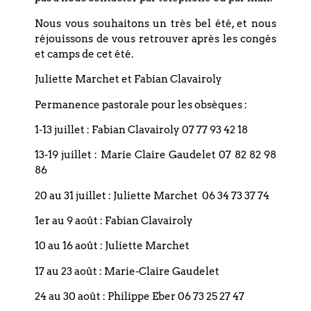
c’est maintenant. Le meilleur moment pour faire vivre
l’Église, c’est maintenant. Le meilleur moment pour se
Nous vous souhaitons un très bel été, et nous
tourner vers les autres, c’est maintenant.
réjouissons de vous retrouver après les congés
et camps de cet été.
Alors belle fin de mois de novembre à toustes ! Que vos
derniers jours avant l’Avent soient beaux à vivre dans leur
Juliette Marchet et Fabian Clavairoly
présent.
Permanence pastorale pour les obsèques :
Pasteure vicaire Juliette Marchet
1-13 juillet : Fabian Clavairoly 07 77 93 42 18
13-19 juillet : Marie Claire Gaudelet 07 82 82 98
Partagez cet édito
86
20 au 31 juillet : Juliette Marchet 06 34 73 37 74
1er au 9 août : Fabian Clavairoly
Publié le
19 novembre 2025
10 au 16 août : Juliette Marchet
17 au 23 août : Marie-Claire Gaudelet
PRÉCÉDENT
SUIVANT
Article précédent
Article suivant
24 au 30 août : Philippe Eber 06 73 25 27 47