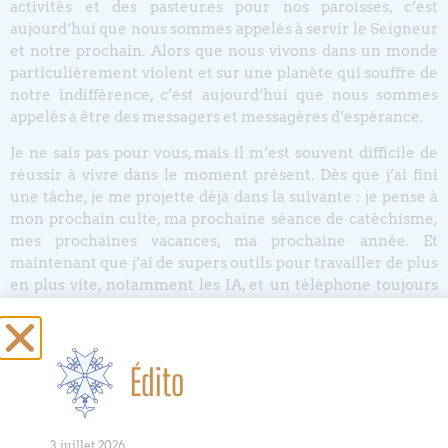
activités et des pasteur.es pour nos paroisses, c’est
aujourd’hui que nous sommes appelés à servir le Seigneur
et notre prochain. Alors que nous vivons dans un monde
particulièrement violent et sur une planète qui souffre de
notre indifférence, c’est aujourd’hui que nous sommes
appelés à être des messagers et messagères d’espérance.
Je ne sais pas pour vous, mais il m’est souvent difficile de
réussir à vivre dans le moment présent. Dès que j’ai fini
une tâche, je me projette déjà dans la suivante : je pense à
mon prochain culte, ma prochaine séance de catéchisme,
mes prochaines vacances, ma prochaine année. Et
maintenant que j’ai de supers outils pour travailler de plus
en plus vite, notamment les IA, et un téléphone toujours
dans la main, je n’ai jamais été aussi rapide. Je suis une
personne performante et efficace… Mais à quel prix,
puisque les TO-DO List m’empêchent de penser. J’ai besoin
Édito
de me souvenir que je dois vivre ma vie maintenant et pas
plus tard. J’ai besoin de reprendre mon souffle. J’ai besoin
de sortir ma tête de mon ordinateur et de lever les yeux
vers ce qui m’entoure et Celui qui m’accompagne.
3 juillet 2026