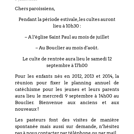
Chers paroissiens,
Comment incarner l’espérance que je fonde dans le Dieu
de vie, tant en paroles qu’en actes, si je crois que ce qui est
Pendant la période estivale, les cultes auront
attendu de moi est toujours de me projeter dans l’à-venir ?
lieu à 10h30 :
Il n’y a pas de meilleur moment pour être l’Église que
– A l’église Saint Paul au mois de juillet
celui dans lequel nous vivons aujourd’hui et il n’y a pas de
– Au Bouclier au mois d’août.
meilleur moment pour vivre que le présent qui nous est
donné.
Le culte de rentrée aura lieu le samedi 12
septembre à 17h00
Même dans les moments plus difficiles, ma foi en un Dieu
d’amour m’offre réconfort et confiance. L’Esprit me donne
Pour les enfants nés en 2012, 2013 et 2014, la
le Souffle qui me sort de mon apnée et je respire enfin : oui
réunion pour fixer le planning annuel de
j’en suis sûre, malgré l’installation des idées totalitaires
catéchisme pour les jeunes et leurs parents
dans notre pays, les injustices répétées commises contre
aura lieu le mercredi 9 septembre à 14h00 au
les femmes et les minorités, la destruction de
Bouclier. Bienvenue aux anciens et aux
l’environnement, Dieu nous donnera justice et paix.
nouveaux !
Et c’est cette espérance future qui me permet de ne pas
Les pasteurs font des visites de manière
croire que tout cela n’a aucun sens ou que l’Église est
spontanée mais aussi sur demande, n’hésitez
destinée à disparaître. Le meilleur moment pour vivre,
pas à nous contacter par téléphone ou par mail.