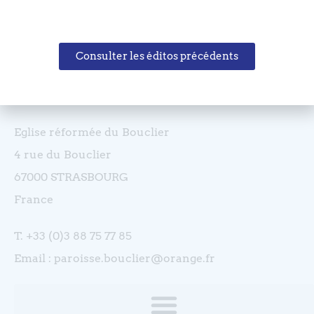
Consulter les éditos précédents
Coordonnées
Eglise réformée du Bouclier
4 rue du Bouclier
67000 STRASBOURG
France
T. +33 (0)3 88 75 77 85
Email : paroisse.bouclier@orange.fr