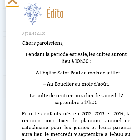
dominante
Édito
basse voix
11_inflammatus_et_accensus_b.mz.zip
dominante
3 juillet 2026
Chers paroissiens,
12 Quando
logiciel Mozart
corpus morietur
Pendant la période estivale, les cultes auront
lieu à 10h30 :
4 voix
12_quando_corpus_morietur.mz.zip
– A l’église Saint Paul au mois de juillet
soprano voix
12_quando_corpus_morieturs.mz.zip
– Au Bouclier au mois d’août.
dominante
Le culte de rentrée aura lieu le samedi 12
septembre à 17h00
alto voix
12_quando_corpus_morietura.mz.zip
dominante
Pour les enfants nés en 2012, 2013 et 2014, la
réunion pour fixer le planning annuel de
catéchisme pour les jeunes et leurs parents
ténor voix
12_quando_corpus_morieturt.mz.zip
aura lieu le mercredi 9 septembre à 14h00 au
dominante