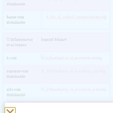
dominante
basse voix
8_fac_ut_ardeat_cormeumb.mz.zip
dominante
11 Inflammatus
logiciel Mozart
et accensus
4 voix
11_inflammatus_et_accensus.mz.zip
soprano voix
11_inflammatus_et_accensus_s.mz.zip
dominante
alto voix
11_inflammatus_et_accensus_a.mz.zip
dominante
ténor voix
11_inflammatus_et_accensus_t.mz.zip