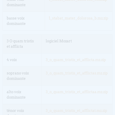
dominante
basse voix
1_stabat_mater_dolorosa_b.mz.zip
dominante
3 O quam tristis
logiciel Mozart
et afflicta
4 voix
3_o_quam_tristis_et_afflicta.mz.zip
soprano voix
3_o_quam_tristis_et_afflictas.mz.zip
dominante
alto voix
3_o_quam_tristis_et_afflictaa.mz.zip
dominante
ténor voix
3_o_quam_tristis_et_afflictat.mz.zip