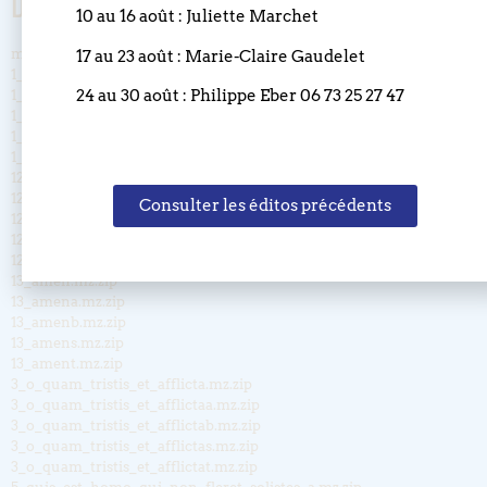
Documents joints
10 au 16 août : Juliette Marchet
magnificat_cimarosa.mz.zip
17 au 23 août : Marie-Claire Gaudelet
1_stabat_mater_dolorosa_a.mz.zip
24 au 30 août : Philippe Eber 06 73 25 27 47
1_stabat_mater_dolorosa_b.mz.zip
1_stabat_mater_dolorosa_s.mz.zip
1_stabat_mater_dolorosa_t.mz.zip
1_stabat_mater_dolorosa.mz.zip
12_quando_corpus_morietur.mz.zip
12_quando_corpus_morietura.mz.zip
Consulter les éditos précédents
12_quando_corpus_morieturb.mz.zip
12_quando_corpus_morieturs.mz.zip
12_quando_corpus_morieturt.mz.zip
13_amen.mz.zip
13_amena.mz.zip
13_amenb.mz.zip
13_amens.mz.zip
13_ament.mz.zip
3_o_quam_tristis_et_afflicta.mz.zip
3_o_quam_tristis_et_afflictaa.mz.zip
3_o_quam_tristis_et_afflictab.mz.zip
3_o_quam_tristis_et_afflictas.mz.zip
3_o_quam_tristis_et_afflictat.mz.zip