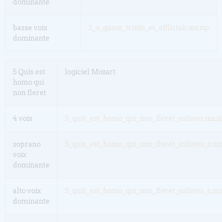
dominante
basse voix
3_o_quam_tristis_et_afflictab.mz.zip
dominante
5 Quis est
logiciel Mozart
homo qui
non fleret
4 voix
5_quis_est_homo_qui_non_fleret_solistes.mz.z
soprano
5_quis_est_homo_qui_non_fleret_solistes_s.mz
voix
dominante
alto voix
5_quis_est_homo_qui_non_fleret_solistes_a.mz
dominante