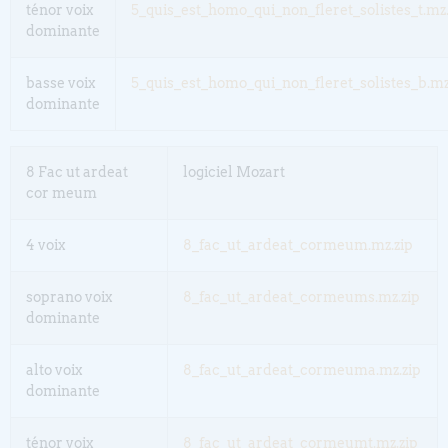
ténor voix
5_quis_est_homo_qui_non_fleret_solistes_t.mz.
dominante
basse voix
5_quis_est_homo_qui_non_fleret_solistes_b.mz
dominante
8 Fac ut ardeat
logiciel Mozart
cor meum
4 voix
8_fac_ut_ardeat_cormeum.mz.zip
soprano voix
8_fac_ut_ardeat_cormeums.mz.zip
dominante
alto voix
8_fac_ut_ardeat_cormeuma.mz.zip
dominante
ténor voix
8_fac_ut_ardeat_cormeumt.mz.zip