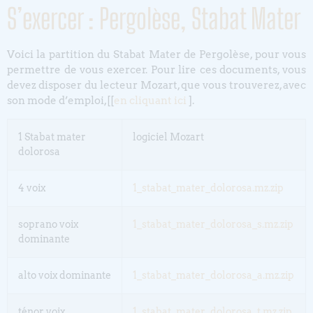
S’exercer : Pergolèse, Stabat Mater
Voici la partition du Stabat Mater de Pergolèse, pour vous
permettre de vous exercer. Pour lire ces documents, vous
devez disposer du lecteur Mozart, que vous trouverez, avec
son mode d’emploi,[[
en cliquant ici
].
1 Stabat mater
logiciel Mozart
dolorosa
4 voix
1_stabat_mater_dolorosa.mz.zip
soprano voix
1_stabat_mater_dolorosa_s.mz.zip
dominante
alto voix dominante
1_stabat_mater_dolorosa_a.mz.zip
ténor voix
1_stabat_mater_dolorosa_t.mz.zip