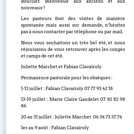
Bouclier. Bienvenue aux anciens et aux
nouveaux !
basse voix
12_quando_corpus_morieturb.mz.zip
dominante
Les pasteurs font des visites de manière
spontanée mais aussi sur demande, n’hésitez
pas à nous contacter par téléphone ou par mail.
13 Amen
logiciel Mozart
Nous vous souhaitons un très bel été, et nous
réjouissons de vous retrouver après les congés
4 voix
13_amen.mz.zip
et camps de cet été.
Juliette Marchet et Fabian Clavairoly
soprano voix dominante
13_amens.mz.zip
Permanence pastorale pour les obsèques :
alto voix dominante
13_amena.mz.zip
1-13 juillet : Fabian Clavairoly 07 77 93 42 18
13-19 juillet : Marie Claire Gaudelet 07 82 82 98
ténor voix dominante
13_ament.mz.zip
86
basse voix dominante
13_amenb.mz.zip
20 au 31 juillet : Juliette Marchet 06 34 73 37 74
1er au 9 août : Fabian Clavairoly