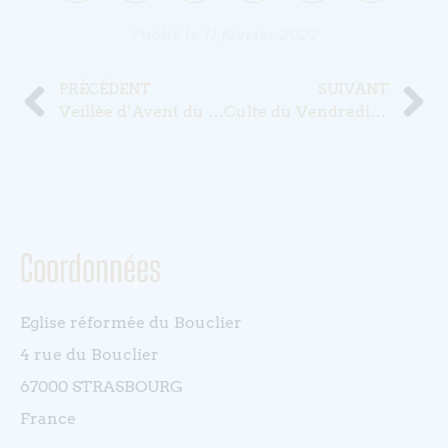
Publié le
11 février 2022
PRÉCÉDENT
SUIVANT
Veillée d’Avent du 5 décembre 2021
Culte du Vendredi Saint 7 avril 2023 avec la participation de Françoise Kubler (Soprano)
Coordonnées
Eglise réformée du Bouclier
4 rue du Bouclier
67000 STRASBOURG
France