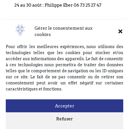
24 au 30 août : Philippe Eber 06 73 25 27 47
Conformément à la loi informatique et libertés, vous pouvez
exercer votre droit d’accès, d’opposition et de rectification, en
écrivant par courrier à l’adresse suivante : EGLISE REFORMEE
DU BOUCLIER, 4 rue du Bouclier, 67000 STRASBOURG ou en
Gérer le consentement aux
écrivant à eglise(at)lebouclier.fr
Consulter les éditos précédents
cookies
Pour offrir les meilleures expériences, nous utilisons des
Je m'abonne
technologies telles que les cookies pour stocker et/ou
accéder aux informations des appareils. Le fait de consentir
à ces technologies nous permettra de traiter des données
telles que le comportement de navigation ou les ID uniques
sur ce site. Le fait de ne pas consentir ou de retirer son
consentement peut avoir un effet négatif sur certaines
caractéristiques et fonctions.
Accepter
Refuser