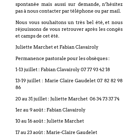
spontanée mais aussi sur demande, n’hésitez
pas à nous contacter par téléphone ou par mail.
Nous vous souhaitons un très bel été, et nous
réjouissons de vous retrouver après les congés
et camps de cet été.
Restez informé(e), abonnez-vous !
Juliette Marchet et Fabian Clavairoly
Permanence pastorale pour les obsèques :
1-13 juillet : Fabian Clavairoly 07 77 93 42 18
13-19 juillet : Marie Claire Gaudelet 07 82 82 98
86
20 au 31 juillet : Juliette Marchet 06 34 73 37 74
Les informations recueillies sur nos formulaires sont
1er au 9 août : Fabian Clavairoly
enregistrées dans un fichier informatisé géré par l'Eglise
10 au 16 août : Juliette Marchet
Réformée du Bouclier, et sont nécessaires afin de traiter vos
demandes. Ces demandes sont uniquement destinées à la bonne
17 au 23 août : Marie-Claire Gaudelet
gestion, et ne sont en aucun cas transmises à des tiers.