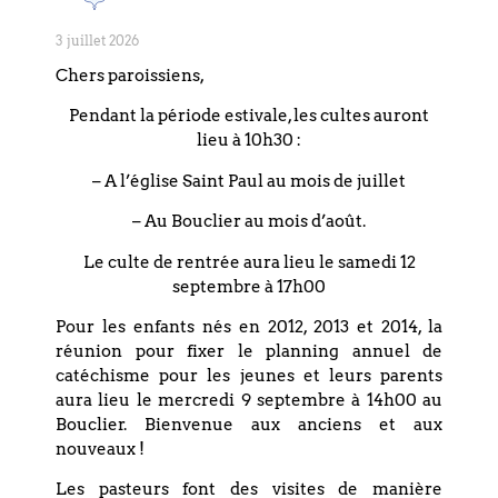
Dieu n’est pas loin de chacun de nous, car en lui nous avons
la vie, le mouvement et l’être.
3 juillet 2026
Actes 17,27
Chers paroissiens,
Pendant la période estivale, les cultes auront
lieu à 10h30 :
– A l’église Saint Paul au mois de juillet
– Au Bouclier au mois d’août.
Coordonnées
Le culte de rentrée aura lieu le samedi 12
septembre à 17h00
Eglise réformée du Bouclier
Pour les enfants nés en 2012, 2013 et 2014, la
4 rue du Bouclier
réunion pour fixer le planning annuel de
67000 STRASBOURG
catéchisme pour les jeunes et leurs parents
aura lieu le mercredi 9 septembre à 14h00 au
France
Bouclier. Bienvenue aux anciens et aux
nouveaux !
T. +33 (0)3 88 75 77 85
Les pasteurs font des visites de manière
Email : paroisse.bouclier@orange.fr